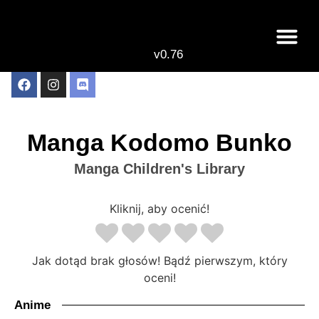
v0.76
Live odcinki
Najlepsze anime 
Manga Kodomo Bunko
Manga Children's Library
Kliknij, aby ocenić!
Jak dotąd brak głosów! Bądź pierwszym, który
oceni!
Anime