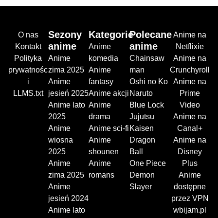
Sezony
Kategorie
Polecane
O nas
Anime na
anime
anime
Kontakt
Anime
Netflixie
Polityka
Anime
komedia
Chainsaw
Anime na
prywatnośc
zima 2025
Anime
man
Crunchyroll
i
Anime
fantasy
Oshi no Ko
Anime na
LLMS.txt
jesień 2025
Anime akcji
Naruto
Prime
Anime lato
Anime
Blue Lock
Video
2025
drama
Jujutsu
Anime na
Anime
Anime sci-fi
Kaisen
Canal+
wiosna
Anime
Dragon
Anime na
2025
shounen
Ball
Disney
Anime
Anime
One Piece
Plus
zima 2025
romans
Demon
Anime
Anime
Slayer
dostępne
jesień 2024
przez VPN
Anime lato
wbijam.pl