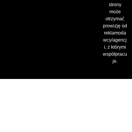
strony
może
otrzymać
prowizję od
reklamoda
wcy/agencj
i, z którymi
współpracu
je.
Gdzie oglądać? (beta)
Pamiętaj, że możesz użyć
VPN i ominąć blokadę
regionalną!
*Polecana promocja na