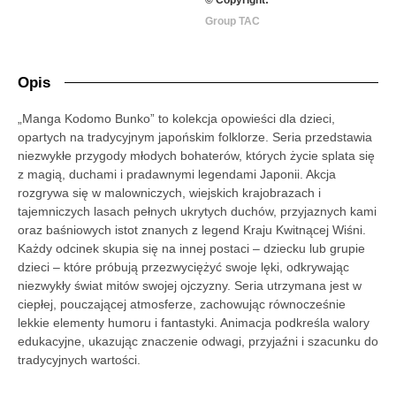
Group TAC
Opis
„Manga Kodomo Bunko” to kolekcja opowieści dla dzieci,
opartych na tradycyjnym japońskim folklorze. Seria przedstawia
niezwykłe przygody młodych bohaterów, których życie splata się
z magią, duchami i pradawnymi legendami Japonii. Akcja
rozgrywa się w malowniczych, wiejskich krajobrazach i
tajemniczych lasach pełnych ukrytych duchów, przyjaznych kami
oraz baśniowych istot znanych z legend Kraju Kwitnącej Wiśni.
Każdy odcinek skupia się na innej postaci – dziecku lub grupie
dzieci – które próbują przezwyciężyć swoje lęki, odkrywając
niezwykły świat mitów swojej ojczyzny. Seria utrzymana jest w
ciepłej, pouczającej atmosferze, zachowując równocześnie
lekkie elementy humoru i fantastyki. Animacja podkreśla walory
edukacyjne, ukazując znaczenie odwagi, przyjaźni i szacunku do
tradycyjnych wartości.