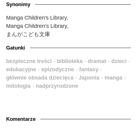
Synonimy
Manga Children's Library,
Manga Children’s Library,
まんがこども文庫
Gatunki
bezpieczne treści
-
biblioteka
-
dramat
-
dzieci
-
edukacyjne
-
epizodyczne
-
fantasy
-
głównie obsada dziecięca
-
Japonia
-
manga
-
mitologia
-
nadprzyrodzone
Komentarze