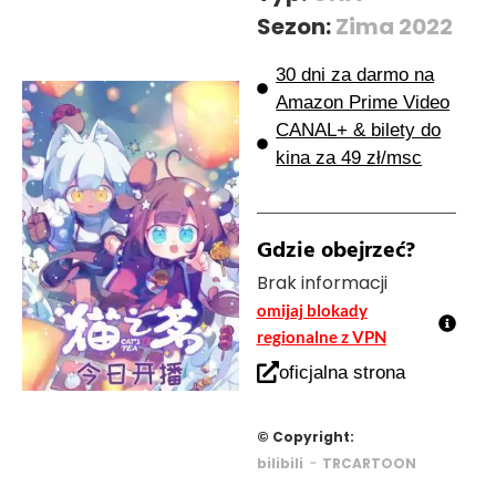
Sezon:
Zima 2022
30 dni za darmo na
Amazon Prime Video
CANAL+ & bilety do
kina za 49 zł/msc
Gdzie obejrzeć?
Brak informacji
omijaj blokady
regionalne z VPN
oficjalna strona
© Copyright:
-
bilibili
TRCARTOON