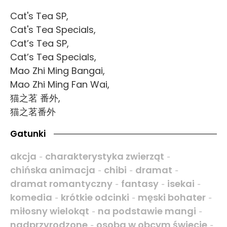
Cat's Tea SP,
Cat's Tea Specials,
Cat’s Tea SP,
Cat’s Tea Specials,
Mao Zhi Ming Bangai,
Mao Zhi Ming Fan Wai,
猫之茗 番外,
猫之茗番外
Gatunki
akcja
charakterystyka zwierząt
-
-
chińska animacja
chibi
dramat
-
-
-
dramat romantyczny
fantasy
isekai
-
-
-
komedia
krótkie odcinki
męski bohater
-
-
-
miłosny wielokąt
na podstawie mangi
-
-
nadprzyrodzone
osoba w obcym świecie
-
-