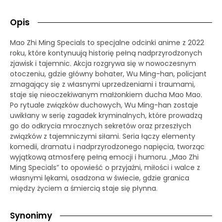
Opis
Mao Zhi Ming Specials to specjalne odcinki anime z 2022
roku, które kontynuują historię pełną nadprzyrodzonych
zjawisk i tajemnic. Akcja rozgrywa się w nowoczesnym
otoczeniu, gdzie główny bohater, Wu Ming-han, policjant
zmagający się z własnymi uprzedzeniami i traumami,
staje się nieoczekiwanym małżonkiem ducha Mao Mao.
Po rytuale związków duchowych, Wu Ming-han zostaje
uwikłany w serię zagadek kryminalnych, które prowadzą
go do odkrycia mrocznych sekretów oraz przeszłych
związków z tajemniczymi siłami. Seria łączy elementy
komedii, dramatu i nadprzyrodzonego napięcia, tworząc
wyjątkową atmosferę pełną emocji i humoru. „Mao Zhi
Ming Specials” to opowieść o przyjaźni, miłości i walce z
własnymi lękami, osadzona w świecie, gdzie granica
między życiem a śmiercią staje się płynna.
Synonimy