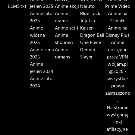
LLMS.txt
jesień 2025
Anime akcji
Naruto
Prime Video
Anime lato
Anime
Blue Lock
Anime na
2025
drama
Jujutsu
Canal+
Anime
Anime sci-fi
Kaisen
Anime na
wiosna
Anime
Dragon Ball
Disney Plus
2025
shounen
One Piece
Anime
Anime zima
Anime
Demon
dostępne
2025
romans
Slayer
przez VPN
Anime
wbijam.pl
jesień 2024
@2026 -
Anime lato
wszystkie
2024
prawa
zastrzeżone
.
Na stronie
występują
linki
afiliacyjne.