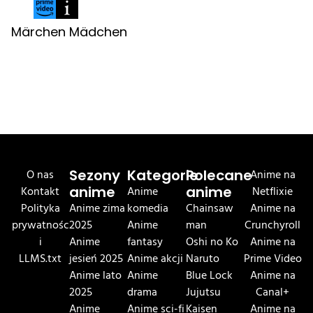
Märchen Mädchen
O nas
Sezony
Kategorie
Polecane
Anime na
Kontakt
anime
Anime
anime
Netflixie
Polityka
Anime zima
komedia
Chainsaw
Anime na
prywatnośc
2025
Anime
man
Crunchyroll
i
Anime
fantasy
Oshi no Ko
Anime na
LLMS.txt
jesień 2025
Anime akcji
Naruto
Prime Video
Anime lato
Anime
Blue Lock
Anime na
2025
drama
Jujutsu
Canal+
Anime
Anime sci-fi
Kaisen
Anime na