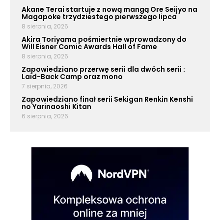
Akane Terai startuje z nową mangą Ore Seijyo na
Magapoke trzydziestego pierwszego lipca
8 sierpnia, 2026
Akira Toriyama pośmiertnie wprowadzony do
Will Eisner Comic Awards Hall of Fame
8 sierpnia, 2026
Zapowiedziano przerwę serii dla dwóch serii :
Laid-Back Camp oraz mono
7 sierpnia, 2026
Zapowiedziano finał serii Sekigan Renkin Kenshi
no Yarinaoshi Kitan
6 sierpnia, 2026