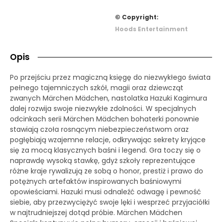
© Copyright:
Hoods Entertainment
Opis
Po przejściu przez magiczną księgę do niezwykłego świata
pełnego tajemniczych szkół, magii oraz dziewcząt
zwanych Märchen Mädchen, nastolatka Hazuki Kagimura
dalej rozwija swoje niezwykłe zdolności. W specjalnych
odcinkach serii Märchen Mädchen bohaterki ponownie
stawiają czoła rosnącym niebezpieczeństwom oraz
pogłębiają wzajemne relacje, odkrywając sekrety kryjące
się za mocą klasycznych baśni i legend. Gra toczy się o
naprawdę wysoką stawkę, gdyż szkoły reprezentujące
różne kraje rywalizują ze sobą o honor, prestiż i prawo do
potężnych artefaktów inspirowanych baśniowymi
opowieściami. Hazuki musi odnaleźć odwagę i pewność
siebie, aby przezwyciężyć swoje lęki i wesprzeć przyjaciółki
w najtrudniejszej dotąd próbie. Märchen Mädchen