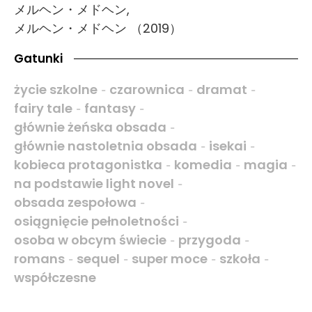
メルヘン・メドヘン,
メルヘン・メドヘン （2019）
Gatunki
życie szkolne
czarownica
dramat
-
-
-
fairy tale
fantasy
-
-
głównie żeńska obsada
-
głównie nastoletnia obsada
isekai
-
-
kobieca protagonistka
komedia
magia
-
-
-
na podstawie light novel
-
obsada zespołowa
-
osiągnięcie pełnoletności
-
osoba w obcym świecie
przygoda
-
-
romans
sequel
super moce
szkoła
-
-
-
-
współczesne