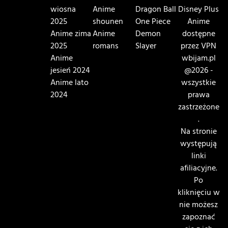
wiosna
Anime
Dragon Ball
Disney Plus
2025
shounen
One Piece
Anime
Anime zima
Anime
Demon
dostępne
2025
romans
Slayer
przez VPN
Anime
wbijam.pl
jesień 2024
@2026 -
Anime lato
wszystkie
2024
prawa
zastrzeżone
.
Na stronie
występują
linki
afiliacyjne.
Po
kliknięciu w
nie możesz
zapoznać