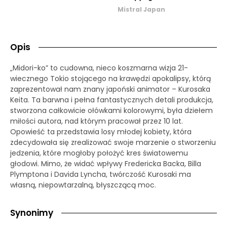
Mistral Japan
Opis
„Midori-ko” to cudowna, nieco koszmarna wizja 21-
wiecznego Tokio stojącego na krawędzi apokalipsy, którą
zaprezentował nam znany japoński animator – Kurosaka
Keita. Ta barwna i pełna fantastycznych detali produkcja,
stworzona całkowicie ołówkami kolorowymi, była dziełem
miłości autora, nad którym pracował przez 10 lat.
Opowieść ta przedstawia losy młodej kobiety, która
zdecydowała się zrealizować swoje marzenie o stworzeniu
jedzenia, które mogłoby położyć kres światowemu
głodowi. Mimo, że widać wpływy Fredericka Backa, Billa
Plymptona i Davida Lyncha, twórczość Kurosaki ma
własną, niepowtarzalną, błyszczącą moc.
Synonimy