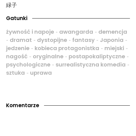
緑子
Gatunki
żywność i napoje
awangarda
demencja
-
-
dramat
dystopijne
fantasy
Japonia
-
-
-
-
-
jedzenie
kobieca protagonistka
miejski
-
-
-
nagość
oryginalne
postapokaliptyczne
-
-
-
psychologiczne
surrealistyczna komedia
-
-
sztuka
uprawa
-
Komentarze