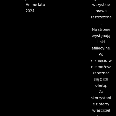
Anime lato
wszystkie
2024
prawa
zastrzeżone
.
Na stronie
występują
linki
afiliacyjne.
Po
kliknięciu w
nie możesz
zapoznać
się z ich
ofertą.
Za
skorzystani
e z oferty
właściciel