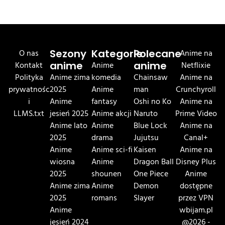
O nas
Sezony
Kategorie
Polecane
Anime na
Kontakt
anime
Anime
anime
Netflixie
Polityka
Anime zima
komedia
Chainsaw
Anime na
prywatnośc
2025
Anime
man
Crunchyroll
i
Anime
fantasy
Oshi no Ko
Anime na
LLMS.txt
jesień 2025
Anime akcji
Naruto
Prime Video
Anime lato
Anime
Blue Lock
Anime na
2025
drama
Jujutsu
Canal+
Anime
Anime sci-fi
Kaisen
Anime na
wiosna
Anime
Dragon Ball
Disney Plus
2025
shounen
One Piece
Anime
Anime zima
Anime
Demon
dostępne
2025
romans
Slayer
przez VPN
Anime
wbijam.pl
jesień 2024
@2026 -