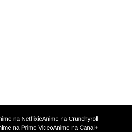
nime na Netflixie
Anime na Crunchyroll
nime na Prime Video
Anime na Canal+