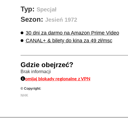
Typ:
Specjał
Sezon:
Jesień 1972
30 dni za darmo na Amazon Prime Video
CANAL+ & bilety do kina za 49 zł/msc
Gdzie obejrzeć?
Brak informacji
omijaj blokady regionalne z VPN
© Copyright:
NHK