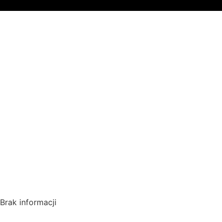
Gdzie ogląda
Pamiętaj, że
blokadę regi
*Polecana p
Polska
Brak informacji