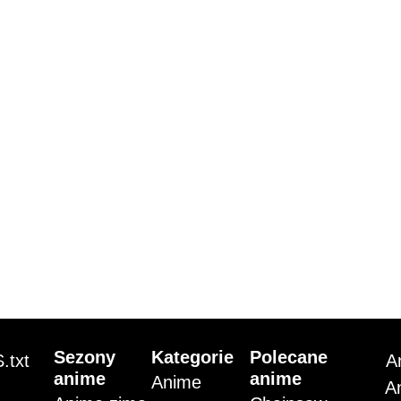
Sezony
Kategorie
Polecane
.txt
A
anime
anime
Anime
A