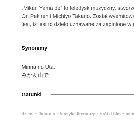
„Mikan Yama de” to teledysk muzyczny, stworz
On Pekiren i Michiyo Takano. Został wyemito
jest, iż jest to dzieło uznawane za zaginione w
Synonimy
Minna no Uta,
みかん山で
Gatunki
-
-
-
-
dzieci
Japonia
klasyka literatury
krótki film
min