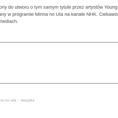
ony do utworu o tym samym tytule przez artystów Young
wany w programie Minna no Uta na kanale NHK. Ciekawo
 mediach.
-
na no uta
muzyka