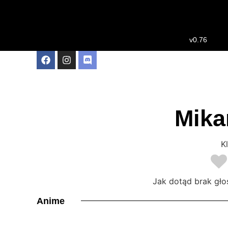
v0.76
Mika
Kl
Jak dotąd brak gło
Anime