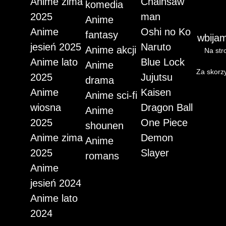
Anime zima
Chainsaw
komedia
2025
man
Anime
Anime
Oshi no Ko
fantasy
wbijam
jesień 2025
Naruto
Anime akcji
Na stro
Anime lato
Blue Lock
Anime
Za skorzy
2025
Jujutsu
drama
Anime
Kaisen
Anime sci-fi
wiosna
Dragon Ball
Anime
2025
One Piece
shounen
Anime zima
Demon
Anime
2025
Slayer
romans
Anime
jesień 2024
Anime lato
2024