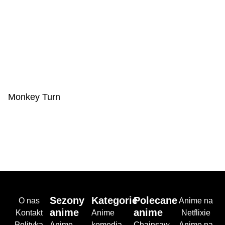
Monkey Turn
Sezony
Kategorie
Polecane
O nas
Anime na
anime
anime
Kontakt
Anime
Netflixie
Polityka
Anime
komedia
Chainsaw
Anime na