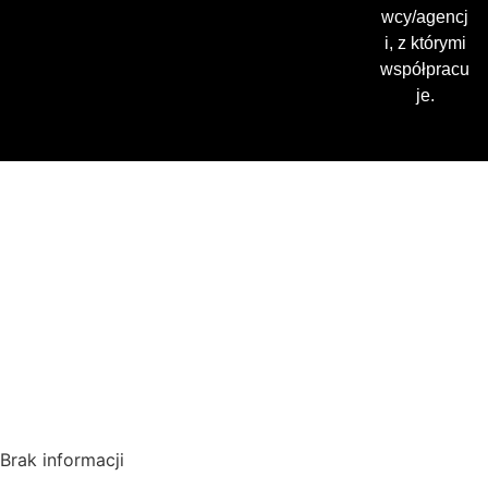
wcy/agencj
i, z którymi
współpracu
je.
Gdzie oglądać? (beta)
Pamiętaj, że możesz użyć
VPN i ominąć blokadę
regionalną!
*Polecana promocja na
VPN
Polska
Brak informacji