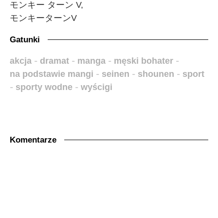
モンキー ターン V,
モンキーターンV
Gatunki
akcja
-
dramat
-
manga
-
męski bohater
-
na podstawie mangi
-
seinen
-
shounen
-
sport
-
sporty wodne
-
wyścigi
Komentarze