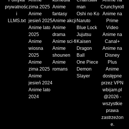
prywatnośc
zima 2025
Anime
man
Crunchyroll
i
Anime
fantasy
Oshi no Ko
Anime na
LLMS.txt
jesień 2025
Anime akcji
Naruto
Prime
Anime lato
Anime
Blue Lock
Video
2025
drama
Jujutsu
Anime na
Anime
Anime sci-fi
Kaisen
Canal+
wiosna
Anime
Dragon
Anime na
2025
shounen
Ball
Disney
Anime
Anime
One Piece
Plus
zima 2025
romans
Demon
Anime
Anime
Slayer
dostępne
jesień 2024
przez VPN
Anime lato
wbijam.pl
2024
@2026 -
wszystkie
prawa
zastrzeżon
e.