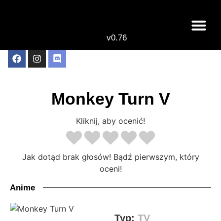
v0.76
Live odcinki
Najlepsze anime 
Monkey Turn V
Kliknij, aby ocenić!
Jak dotąd brak głosów! Bądź pierwszym, który
oceni!
Anime
Typ:
TV