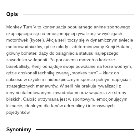
Opis
Monkey Turn V to kontynuacja popularnego anime sportowego,
skupiającego się na emocjonującej rywalizacji w wyścigach
motorówek (kyōtei). Akcja serii toczy się w dynamicznym świecie
motorowodniaków, gdzie młody i zdeterminowany Kenji Hatano,
główny bohater, dąży do osiągnięcia statusu najlepszego
zawodnika w Japonii. Po porzuceniu marzeń o karierze
baseballisty, Kenji odnajduje swoje powołanie na torze wodnym,
gdzie doskonali technikę zwaną „monkey turn” – klucz do
sukcesu w szybkim i niebezpiecznym sporcie pełnym napięcia i
strategicznych manewrów. W serii nie brakuje rywalizacji z
innymi utalentowanymi zawodnikami oraz wsparcia ze strony
bliskich. Całość utrzymana jest w sportowym, emocjonującym
klimacie, idealnym dla fanów adrenaliny i intensywnych
pojedynków.
Synonimy