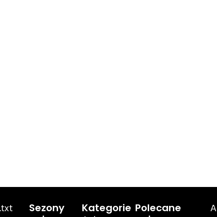
txt
A
Sezony
Kategorie
Polecane