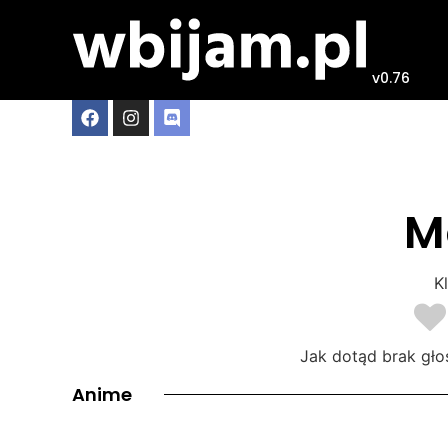
v0.76
M
Kl
Jak dotąd brak gło
Anime