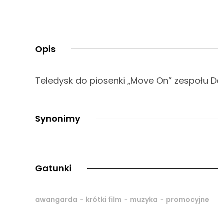
Opis
Teledysk do piosenki „Move On” zespołu 
Synonimy
Gatunki
-
-
-
awangarda
krótki film
muzyka
promocyjne