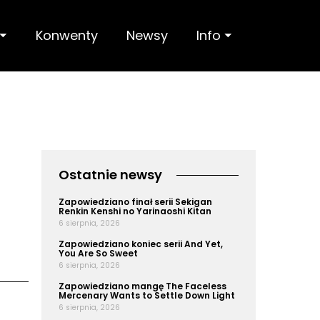
 ⏷
Konwenty
Newsy
Info ⏷
Ostatnie newsy
Zapowiedziano finał serii Sekigan
Renkin Kenshi no Yarinaoshi Kitan
6 sierpnia, 2026
Zapowiedziano koniec serii And Yet,
You Are So Sweet
6 sierpnia, 2026
Zapowiedziano mangę The Faceless
Mercenary Wants to Settle Down Light
6 sierpnia, 2026