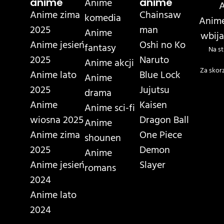
Anime
anime
anime
A
Anime zima
Chainsaw
komedia
Anime
2025
man
Anime
wbija
Anime jesień
Oshi no Ko
fantasy
Na st
2025
Naruto
Anime akcji
Za skor
Anime lato
Blue Lock
Anime
2025
Jujutsu
drama
Anime
Kaisen
Anime sci-fi
wiosna 2025
Dragon Ball
Anime
Anime zima
One Piece
shounen
2025
Demon
Anime
Anime jesień
Slayer
romans
2024
Anime lato
2024