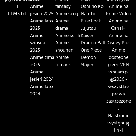
i
Anime
fantasy
Oshi no Ko
Anime na
LLMS.txt
jesień 2025
Anime akcji
Naruto
Prime Video
Anime lato
Anime
Blue Lock
Anime na
2025
drama
Jujutsu
Canal+
Anime
Anime sci-fi
Kaisen
Anime na
wiosna
Anime
Dragon Ball
Disney Plus
2025
shounen
One Piece
Anime
Anime zima
Anime
Demon
dostępne
2025
romans
Slayer
przez VPN
Anime
wbijam.pl
jesień 2024
@2026 -
Anime lato
wszystkie
2024
prawa
zastrzeżone
.
Na stronie
występują
linki