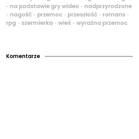
na podstawie gry wideo
nadprzyrodzone
-
-
nagość
przemoc
przeszłość
romans
-
-
-
-
-
rpg
szermierka
wieś
wyraźna przemoc
-
-
-
Komentarze