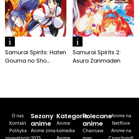
Samurai Spirits: Haten
Samurai Spirits 2:
Gouma no Sho...
Asura Zanmaden
O nas
Sezony
Kategorie
Polecane
Anime na
Kontakt
anime
Anime
anime
Netflixie
Polityka
Anime zima
komedia
Chainsaw
Anime na
prywatnośc
2025
Anime
man
Crunchyroll