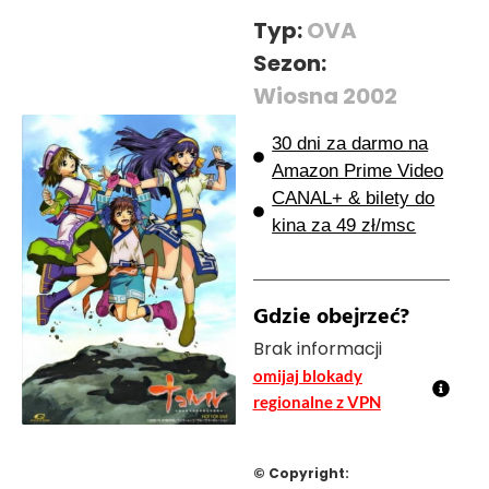
Typ:
OVA
Sezon:
Wiosna 2002
30 dni za darmo na
Amazon Prime Video
CANAL+ & bilety do
kina za 49 zł/msc
Gdzie obejrzeć?
Brak informacji
omijaj blokady
regionalne z VPN
© Copyright: