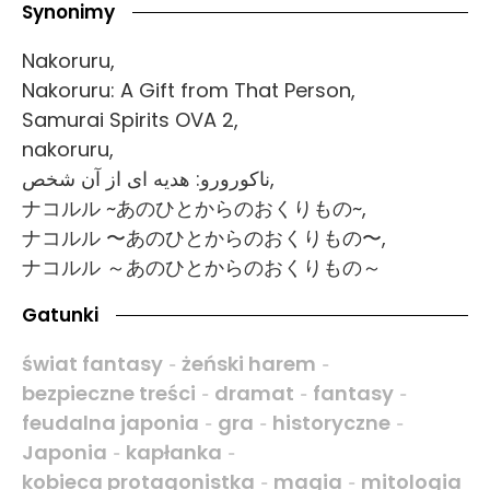
Synonimy
Nakoruru,
Nakoruru: A Gift from That Person,
Samurai Spirits OVA 2,
nakoruru,
ناکورورو: هدیه ای از آن شخص,
ナコルル ~あのひとからのおくりもの~,
ナコルル 〜あのひとからのおくりもの〜,
ナコルル ～あのひとからのおくりもの～
Gatunki
świat fantasy
żeński harem
-
-
bezpieczne treści
dramat
fantasy
-
-
-
feudalna japonia
gra
historyczne
-
-
-
Japonia
kapłanka
-
-
kobieca protagonistka
magia
mitologia
-
-