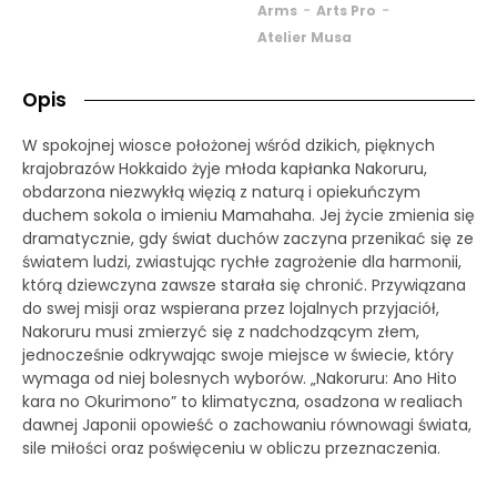
-
-
Arms
Arts Pro
Atelier Musa
Opis
W spokojnej wiosce położonej wśród dzikich, pięknych
krajobrazów Hokkaido żyje młoda kapłanka Nakoruru,
obdarzona niezwykłą więzią z naturą i opiekuńczym
duchem sokola o imieniu Mamahaha. Jej życie zmienia się
dramatycznie, gdy świat duchów zaczyna przenikać się ze
światem ludzi, zwiastując rychłe zagrożenie dla harmonii,
którą dziewczyna zawsze starała się chronić. Przywiązana
do swej misji oraz wspierana przez lojalnych przyjaciół,
Nakoruru musi zmierzyć się z nadchodzącym złem,
jednocześnie odkrywając swoje miejsce w świecie, który
wymaga od niej bolesnych wyborów. „Nakoruru: Ano Hito
kara no Okurimono” to klimatyczna, osadzona w realiach
dawnej Japonii opowieść o zachowaniu równowagi świata,
sile miłości oraz poświęceniu w obliczu przeznaczenia.