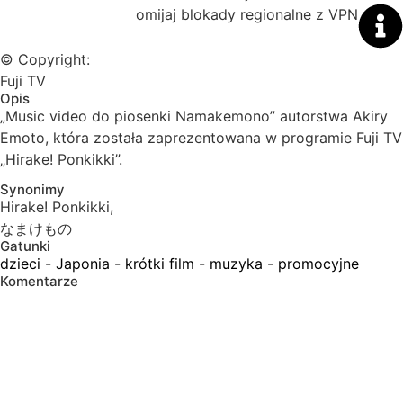
omijaj blokady regionalne z VPN
© Copyright:
Fuji TV
Opis
„Music video do piosenki Namakemono” autorstwa Akiry
Emoto, która została zaprezentowana w programie Fuji TV
„Hirake! Ponkikki”.
Synonimy
Hirake! Ponkikki,
なまけもの
Gatunki
dzieci
-
Japonia
-
krótki film
-
muzyka
-
promocyjne
Komentarze