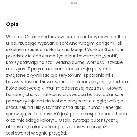
KSS
Opis
W sercu Osaki młodzieżowa grupa motocyklowa podbija
ulice, rzucając wyzwanie zarówno wrogim gangom, jak i
szkolnym zasadom. Nanbo no Monjai! Yankee Gurentai
przedstawia codzienne życie buntowniczych „yankii”,
którzy stawiają na szali własną dumę, wolność i szybkie
maszyny. Z przymrużeniem oka ukazuje perypetie,
związane z rywalizacją o terytorium, spotkaniami z
bezwstydnymi dziewczynami i niekończącymi się żartami,
które podsycają klimat młodzieńczej beztroski. Główny
bohater, charyzmatyczny przywódca bandy, balansuje
pomiędzy lojalnością wobec przyjaciół a ciągłą walką o
szacunek na ulicy. Dynamiczna akcja, humor i energia
sprawiają, że ta opowieść jest pełna niespodzianek, buntu
oraz miejskiego kolorytu Osaki, tworząc autentyczną
atmosferę młodzieńczego szaleństwa i przyjaźni
testowanej w ogniu przygód.