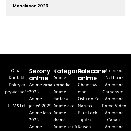
Manekicon 2026
O nas
Sezony
Kategorie
Polecane
Anime na
Kontakt
anime
Anime
anime
Netflixie
Polityka
Anime zima
komedia
Chainsaw
Anime na
prywatnośc
2025
Anime
man
Crunchyroll
i
Anime
fantasy
Oshi no Ko
Anime na
LLMS.txt
jesień 2025
Anime akcji
Naruto
Prime Video
Anime lato
Anime
Blue Lock
Anime na
2025
drama
Jujutsu
Canal+
Anime
Anime sci-fi
Kaisen
Anime na