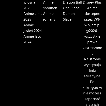
wiosna
Anime
Dragon Ball
Disney Plus
2025
shounen
One Piece
Anime
Anime zima
Anime
Demon
dostępne
2025
romans
Slayer
przez VPN
Anime
wbijam.pl
jesień 2024
@2026 -
Anime lato
wszystkie
2024
prawa
zastrzeżone
.
Na stronie
występują
linki
afiliacyjne.
Po
kliknięciu w
nie możesz
zapoznać
się z ich