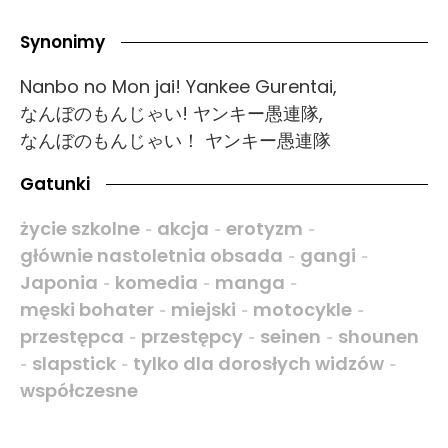
Synonimy
Nanbo no Mon jai! Yankee Gurentai,
なんぼのもんじゃい! ヤンキー愚連隊,
なんぼのもんじゃい！ ヤンキー愚連隊
Gatunki
życie szkolne
akcja
erotyzm
-
-
-
głównie nastoletnia obsada
gangi
-
-
Japonia
komedia
manga
-
-
-
męski bohater
miejski
motocykle
-
-
-
przestępca
przestępcy
seinen
shounen
-
-
-
slapstick
tylko dla dorosłych widzów
-
-
-
współczesne