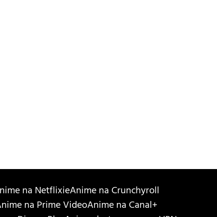
nime na Netflixie
Anime na Crunchyroll
nime na Prime Video
Anime na Canal+