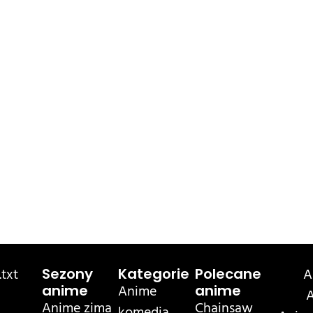
txt
A
Sezony
Kategorie
Polecane
Anime
anime
anime
A
Anime zima
Chainsaw