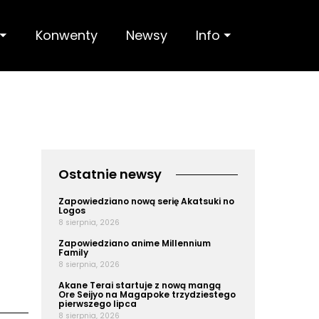
 ⏷
Konwenty
Newsy
Info ⏷
Ostatnie newsy
Zapowiedziano nową serię Akatsuki no
Logos
8 sierpnia, 2026
Zapowiedziano anime Millennium
Family
8 sierpnia, 2026
Akane Terai startuje z nową mangą
Ore Seijyo na Magapoke trzydziestego
pierwszego lipca
8 sierpnia, 2026