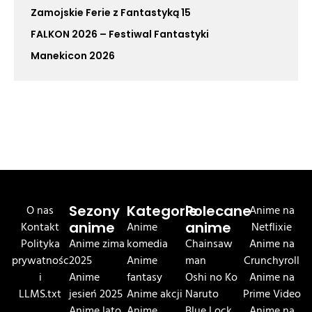
Zamojskie Ferie z Fantastyką 15
FALKON 2026 – Festiwal Fantastyki
Manekicon 2026
O nas
Sezony
Kategorie
Polecane
Anime na
Kontakt
anime
Anime
anime
Netflixie
Polityka
Anime zima
komedia
Chainsaw
Anime na
prywatnośc
2025
Anime
man
Crunchyroll
i
Anime
fantasy
Oshi no Ko
Anime na
LLMS.txt
jesień 2025
Anime akcji
Naruto
Prime Video