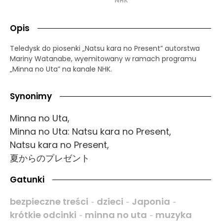
NHK
Opis
Teledysk do piosenki „Natsu kara no Present” autorstwa
Mariny Watanabe, wyemitowany w ramach programu
„Minna no Uta” na kanale NHK.
Synonimy
Minna no Uta,
Minna no Uta: Natsu kara no Present,
Natsu kara no Present,
夏からのプレゼント
Gatunki
bezpieczne treści
dzieci
Japonia
-
-
-
krótkie odcinki
minna no uta
muzyka
-
-