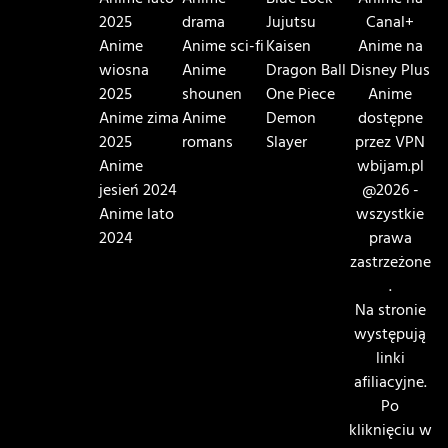
Anime lato
Anime
Blue Lock
Anime na
2025
drama
Jujutsu
Canal+
Anime
Anime sci-fi
Kaisen
Anime na
wiosna
Anime
Dragon Ball
Disney Plus
2025
shounen
One Piece
Anime
Anime zima
Anime
Demon
dostępne
2025
romans
Slayer
przez VPN
Anime
wbijam.pl
jesień 2024
@2026 -
Anime lato
wszystkie
2024
prawa
zastrzeżone
.
Na stronie
występują
linki
afiliacyjne.
Po
kliknięciu w