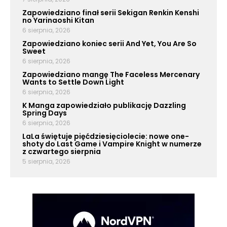
Zapowiedziano finał serii Sekigan Renkin Kenshi
no Yarinaoshi Kitan
6 sierpnia, 2026
Zapowiedziano koniec serii And Yet, You Are So
Sweet
6 sierpnia, 2026
Zapowiedziano mangę The Faceless Mercenary
Wants to Settle Down Light
6 sierpnia, 2026
K Manga zapowiedziało publikację Dazzling
Spring Days
6 sierpnia, 2026
LaLa świętuje pięćdziesięciolecie: nowe one-
shoty do Last Game i Vampire Knight w numerze
z czwartego sierpnia
5 sierpnia, 2026