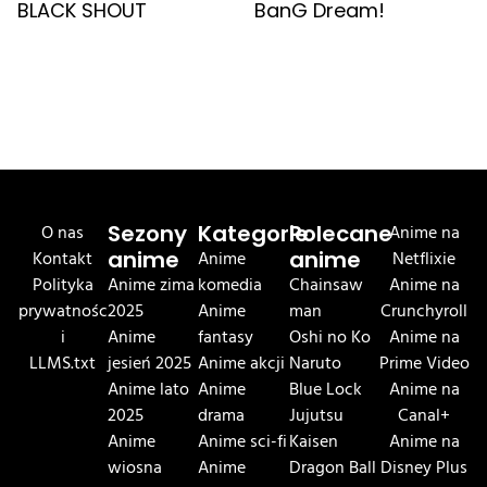
BLACK SHOUT
BanG Dream!
O nas
Sezony
Kategorie
Polecane
Anime na
Kontakt
anime
Anime
anime
Netflixie
Polityka
Anime zima
komedia
Chainsaw
Anime na
prywatnośc
2025
Anime
man
Crunchyroll
i
Anime
fantasy
Oshi no Ko
Anime na
LLMS.txt
jesień 2025
Anime akcji
Naruto
Prime Video
Anime lato
Anime
Blue Lock
Anime na
2025
drama
Jujutsu
Canal+
Anime
Anime sci-fi
Kaisen
Anime na
wiosna
Anime
Dragon Ball
Disney Plus