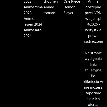
2025
shounen
One Piece
Anime
Anime zima
Anime
Demon
dostępne
2025
romans
Slayer
przez VPN
Anime
wbijam.pl
jesień 2024
@2026 -
Anime lato
wszystkie
2024
prawa
zastrzeżone
.
Na stronie
występują
linki
afiliacyjne.
Po
kliknięciu w
nie możesz
zapoznać
się z ich
ofertą.