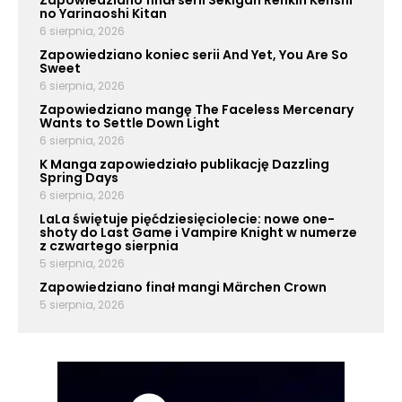
Zapowiedziano finał serii Sekigan Renkin Kenshi
no Yarinaoshi Kitan
6 sierpnia, 2026
Zapowiedziano koniec serii And Yet, You Are So
Sweet
6 sierpnia, 2026
Zapowiedziano mangę The Faceless Mercenary
Wants to Settle Down Light
6 sierpnia, 2026
K Manga zapowiedziało publikację Dazzling
Spring Days
6 sierpnia, 2026
LaLa świętuje pięćdziesięciolecie: nowe one-
shoty do Last Game i Vampire Knight w numerze
z czwartego sierpnia
5 sierpnia, 2026
Zapowiedziano finał mangi Märchen Crown
5 sierpnia, 2026