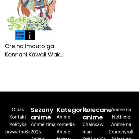
Ore no Imouto ga
Konnani Kawaii Wak...
O nas
Sezony
Kategorie
Polecane
Anime na
Kontakt
anime
Anime
anime
Netflixie
Polityka
Anime zima
komedia
Chainsaw
Anime na
prywatnośc
2025
Anime
man
Crunchyroll