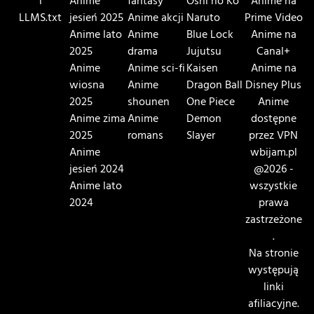
i
Anime
fantasy
Oshi no Ko
Anime na
LLMS.txt
jesień 2025
Anime akcji
Naruto
Prime Video
Anime lato
Anime
Blue Lock
Anime na
2025
drama
Jujutsu
Canal+
Anime
Anime sci-fi
Kaisen
Anime na
wiosna
Anime
Dragon Ball
Disney Plus
2025
shounen
One Piece
Anime
Anime zima
Anime
Demon
dostępne
2025
romans
Slayer
przez VPN
Anime
wbijam.pl
jesień 2024
@2026 -
Anime lato
wszystkie
2024
prawa
zastrzeżone
.
Na stronie
występują
linki
afiliacyjne.