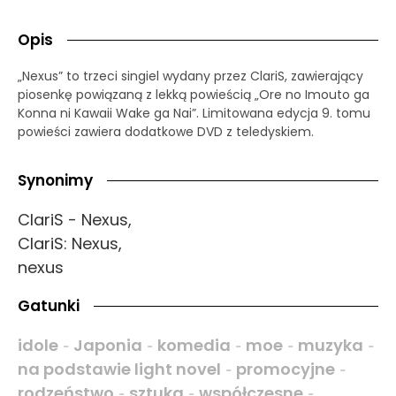
Opis
„Nexus” to trzeci singiel wydany przez ClariS, zawierający
piosenkę powiązaną z lekką powieścią „Ore no Imouto ga
Konna ni Kawaii Wake ga Nai”. Limitowana edycja 9. tomu
powieści zawiera dodatkowe DVD z teledyskiem.
Synonimy
ClariS - Nexus,
ClariS: Nexus,
nexus
Gatunki
idole
Japonia
komedia
moe
muzyka
-
-
-
-
-
na podstawie light novel
promocyjne
-
-
rodzeństwo
sztuka
współczesne
-
-
-