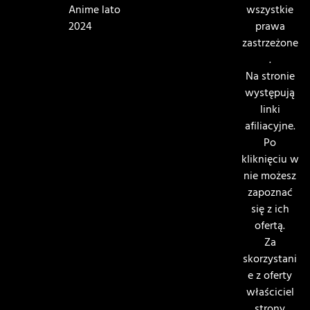
Anime lato
wszystkie
2024
prawa
zastrzeżone
.
Na stronie
występują
linki
afiliacyjne.
Po
kliknięciu w
nie możesz
zapoznać
się z ich
ofertą.
Za
skorzystani
e z oferty
właściciel