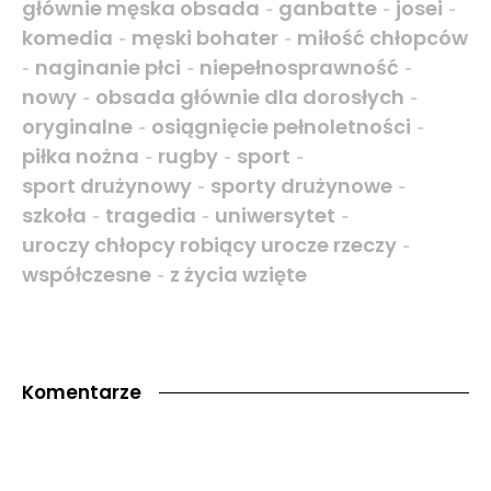
głównie męska obsada
ganbatte
josei
-
-
-
komedia
męski bohater
miłość chłopców
-
-
naginanie płci
niepełnosprawność
-
-
-
nowy
obsada głównie dla dorosłych
-
-
oryginalne
osiągnięcie pełnoletności
-
-
piłka nożna
rugby
sport
-
-
-
sport drużynowy
sporty drużynowe
-
-
szkoła
tragedia
uniwersytet
-
-
-
uroczy chłopcy robiący urocze rzeczy
-
współczesne
z życia wzięte
-
Komentarze