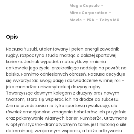
-
Magic Capsule
-
Mime Corporation
-
-
Movic
PRA
Tokyo MX
Opis
Natsusa Yuzuki, utalentowany i pełen energii zawodnik
rugby, rozpoczyna studia marząc o dalszej sportowej
karierze. Jednak wypadek motocyklowy zmienia
całkowicie jego życie, przekreślając nadzieje na powrót na
boisko. Pomimo odniesionych obrażeń, Natsusa decyduje
się wykorzystać swoją pasję i doświadczenie w innej roli –
jako menadżer uniwersyteckiej drużyny rugby.
Towarzysząc dawnym kolegom z drużyny oraz nowym
twarzom, stara się wspierać ich na drodze do sukcesu.
Anime przedstawia nie tylko sportową rywalizację, ale
również emocjonalne zmagania bohaterów, ich przyjaźnie
oraz pokonywanie własnych barier. Number24, utrzymane
w optymistyczno-dramatycznym tonie, jest historią o sile
determinacji, wzajemnym wsparciu, a także odkrywaniu