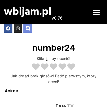
v0.76
number24
Kliknij, aby ocenić!
Jak dotąd brak głosów! Bądź pierwszym, który
oceni!
Anime
Typ:
TV