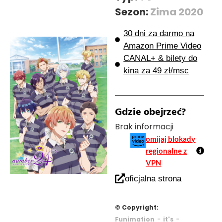
Sezon:
Zima 2020
30 dni za darmo na
Amazon Prime Video
CANAL+ & bilety do
kina za 49 zł/msc
Gdzie obejrzeć?
Brak informacji
omijaj blokady
regionalne z
VPN
oficjalna strona
© Copyright:
-
-
Funimation
it's