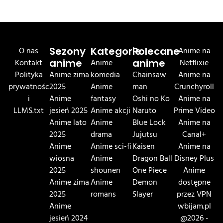
O nas
Sezony
Kategorie
Polecane
Anime na
Kontakt
anime
Anime
anime
Netflixie
Polityka
Anime zima
komedia
Chainsaw
Anime na
prywatnośc
2025
Anime
man
Crunchyroll
i
Anime
fantasy
Oshi no Ko
Anime na
LLMS.txt
jesień 2025
Anime akcji
Naruto
Prime Video
Anime lato
Anime
Blue Lock
Anime na
2025
drama
Jujutsu
Canal+
Anime
Anime sci-fi
Kaisen
Anime na
wiosna
Anime
Dragon Ball
Disney Plus
2025
shounen
One Piece
Anime
Anime zima
Anime
Demon
dostępne
2025
romans
Slayer
przez VPN
Anime
wbijam.pl
jesień 2024
@2026 -