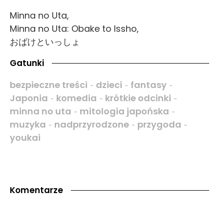
Minna no Uta,
Minna no Uta: Obake to Issho,
おばけといっしょ
Gatunki
bezpieczne treści
dzieci
fantasy
-
-
-
Japonia
komedia
krótkie odcinki
-
-
-
minna no uta
mitologia japońska
-
-
muzyka
nadprzyrodzone
przygoda
-
-
-
youkai
Komentarze