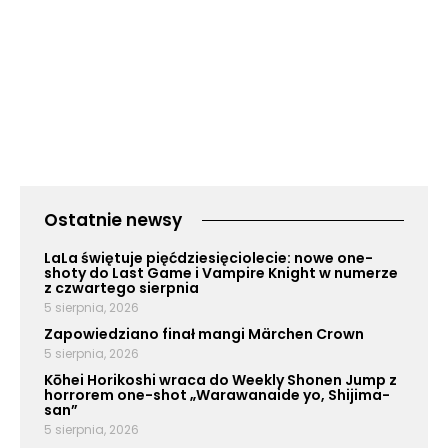
Ostatnie newsy
LaLa świętuje pięćdziesięciolecie: nowe one-
shoty do Last Game i Vampire Knight w numerze
z czwartego sierpnia
5 sierpnia, 2026
Zapowiedziano finał mangi Märchen Crown
5 sierpnia, 2026
Kōhei Horikoshi wraca do Weekly Shonen Jump z
horrorem one-shot „Warawanaide yo, Shijima-
san”
5 sierpnia, 2026