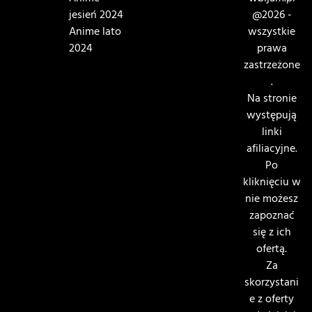
jesień 2024
@2026 -
Anime lato
wszystkie
2024
prawa
zastrzeżone
.
Na stronie
występują
linki
afiliacyjne.
Po
kliknięciu w
nie możesz
zapoznać
się z ich
ofertą.
Za
skorzystani
e z oferty