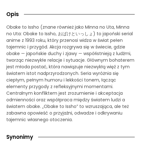
Opis
Obake to Issho (znane również jako Minna no Uta, Minna
no Uta: Obake to Issho, おばけといっしょ) to japoński serial
anime z 1993 roku, który przenosi widza w świat pełen
tajemnic i przygód. Akcja rozgrywa się w świecie, gdzie
obake — japońskie duchy i zjawy — współistnieją z ludźmi,
tworząc niezwykłe relacje i sytuacje. Głównym bohaterem
jest młoda postać, która nawiązuje niezwykłą więź z tym
światem istot nadprzyrodzonych. Seria wyróżnia się
ciepłym, pełnym humoru i lekkości tonem, łącząc
elementy przygody z refleksyjnymi momentami.
Centralnym konfliktem jest zrozumienie i akceptacja
odmienności oraz współpraca między światem ludzi a
światem obake. „Obake to Issho” to wzruszająca, ale też
zabawna opowieść o przyjaźni, odwadze i odkrywaniu
tajemnic własnego otoczenia.
Synonimy