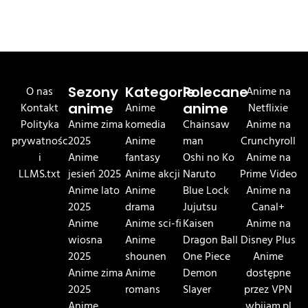
O nas
Sezony
Kategorie
Polecane
Anime na
Kontakt
anime
Anime
anime
Netflixie
Polityka
Anime zima
komedia
Chainsaw
Anime na
prywatnośc
2025
Anime
man
Crunchyroll
i
Anime
fantasy
Oshi no Ko
Anime na
LLMS.txt
jesień 2025
Anime akcji
Naruto
Prime Video
Anime lato
Anime
Blue Lock
Anime na
2025
drama
Jujutsu
Canal+
Anime
Anime sci-fi
Kaisen
Anime na
wiosna
Anime
Dragon Ball
Disney Plus
2025
shounen
One Piece
Anime
Anime zima
Anime
Demon
dostępne
2025
romans
Slayer
przez VPN
Anime
wbijam.pl