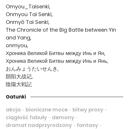
Omyou_Taisenki,
Onmyou Tai Senki,
Onmyō Tai Senki,
The Chronicle of the Big Battle between Yin
and Yang,
onmyou,
Хроника Великой Битвы между Инь и Ян,
Хроника Великой Битвы между Инь и Янь,
おんみょうたいせんき,
阴阳大战记,
陰陽大戦記
Gatunki
akcja
bioniczne moce
bitwy proxy
-
-
-
ciągłość fabuły
demony
-
-
dramat nadprzyrodzony
fantasy
-
-