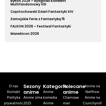
Bykon 2026 – Bydgoski Konwent
Multifandomowy VIII
Częstochowski Dzień Fantastyki XIV
Zamojskie Ferie z Fantastyką 15
FALKON 2026 – Festiwal Fantastyki
Manekicon 2026
O nas
Sezony
Kategorie
Polecane
Anime na
Kontakt
anime
Anime
anime
Netflixie
Polityka
Anime zima
komedia
Chainsaw
Anime na
prywatnośc
2025
Anime
man
Crunchyroll