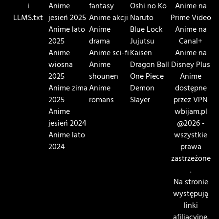
i
Anime
fantasy
Oshi no Ko
Anime na
LLMS.txt
jesień 2025
Anime akcji
Naruto
Prime Video
Anime lato
Anime
Blue Lock
Anime na
2025
drama
Jujutsu
Canal+
Anime
Anime sci-fi
Kaisen
Anime na
wiosna
Anime
Dragon Ball
Disney Plus
2025
shounen
One Piece
Anime
Anime zima
Anime
Demon
dostępne
2025
romans
Slayer
przez VPN
Anime
wbijam.pl
jesień 2024
@2026 -
Anime lato
wszystkie
2024
prawa
zastrzeżone
.
Na stronie
występują
linki
afiliacyjne.