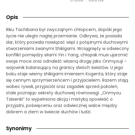
Cruise
Sunrise
Opis
Riku Tachibana był zwyczajnym chłopcem, dopóki jego
życie nie uległo nagłej przemianie. Odkrywa, że posiada
dar, który pozwala nawiązać więź z potężnymi duchowymi
stworzeniami zwanymi Shikigami. Wciągnięty w odwieczny
konflikt pomiędzy siłami Yin i Yang, chłopak musi ujarzmić
swoje moce oraz odnaleźć własną drogę jako Onmyouji –
wojownik balansujący na granicy dwóch światów. U jego
boku staje wierny shikigami imieniem Kogenta, który staje
się cennym sprzymierzeńcem i przyjacielem. Razem stają
wobec rywali, przyjaciół oraz zagadek sprzed pokoleń,
stale poznając sekrety duchowej równowagi. „Onmyou
Taisenki” to wypełniona akcją i mistyką opowieść o
przyjaźni, poświęceniu oraz odwiecznej walce między
dobrem a złem w świecie duchów i ludzi.
Synonimy