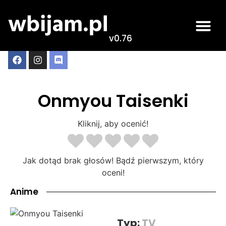
v0.76
Onmyou Taisenki
Kliknij, aby ocenić!
Jak dotąd brak głosów! Bądź pierwszym, który
oceni!
Anime
Typ:
TV