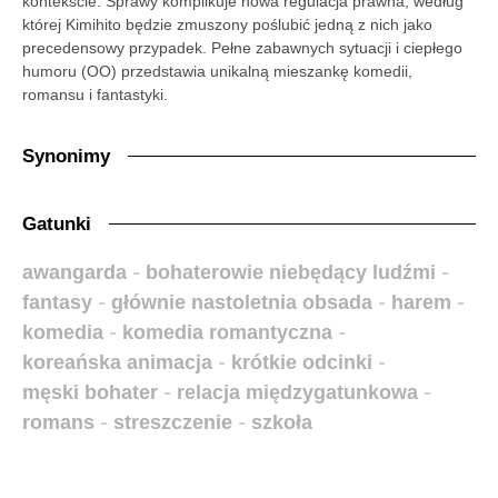
kontekście. Sprawy komplikuje nowa regulacja prawna, według
której Kimihito będzie zmuszony poślubić jedną z nich jako
precedensowy przypadek. Pełne zabawnych sytuacji i ciepłego
humoru (OO) przedstawia unikalną mieszankę komedii,
romansu i fantastyki.
Synonimy
Gatunki
awangarda
-
bohaterowie niebędący ludźmi
-
fantasy
-
głównie nastoletnia obsada
-
harem
-
komedia
-
komedia romantyczna
-
koreańska animacja
-
krótkie odcinki
-
męski bohater
-
relacja międzygatunkowa
-
romans
-
streszczenie
-
szkoła