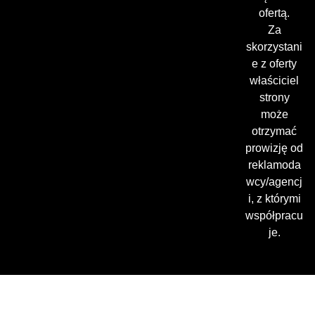
ofertą.
Za
skorzystani
e z oferty
właściciel
strony
może
otrzymać
prowizję od
reklamoda
wcy/agencj
i, z którymi
współpracu
je.
Gdzie oglądać? (beta)
Pamiętaj, że możesz użyć