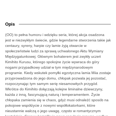
Opis
(OO) to pełna humoru i wdzięku seria, której akcja osadzona
jest w niezwykłym świecie, gdzie legendarne stworzenia takie jak
centaury, syreny, harpie czy lamie żyją otwarcie w
społeczeństwie ludzi za sprawą uchwalonego Aktu Wymiany
Międzygatunkowej. Głównym bohaterem jest zwykły uczeń
Kimihito Kurusu, którego spokojne życie wywraca do góry
nogami przypadkowy udział w tym międzynarodowym
programie. Kiedy wskutek pomyłki egzotyczna lamia Miia zostaje
przyprowadzona do jego domu, chłopak pozwala jej pozostać,
rozpoczynając tym samym serię niesamowitych przygód.
Wkrótce do Kimihito dołączają kolejne liminalne dziewczyny,
każda z inną, fascynującą naturą i temperamentem. Życie
chłopaka zamienia się w chaos, gdyż musi odnaleźć sposób na
pokojowe współżycie z nowymi współlokatorkami, które
nieustannie walczą o jego uwagę, często w romantycznym