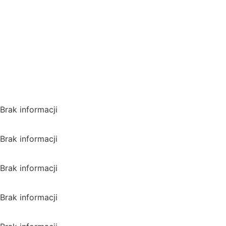
VPN i ominąć blokadę
regionalną!
*Polecana promocja na
VPN
Polska
Brak informacji
USA
Brak informacji
Wielka Brytania
Brak informacji
Kanada
Brak informacji
Australia