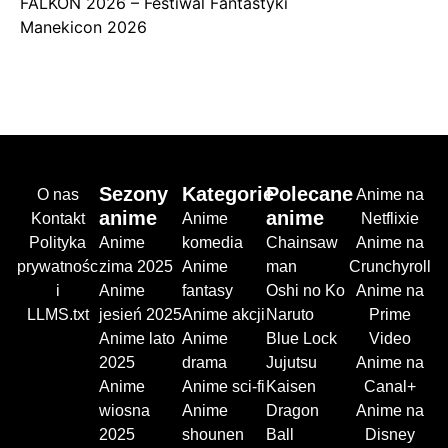
FALKON 2026 – Festiwal Fantastyki
Manekicon 2026
Sezony
Kategorie
Polecane
O nas
Anime na
anime
anime
Kontakt
Anime
Netflixie
Polityka
Anime
komedia
Chainsaw
Anime na
prywatnośc
zima 2025
Anime
man
Crunchyroll
i
Anime
fantasy
Oshi no Ko
Anime na
LLMS.txt
jesień 2025
Anime akcji
Naruto
Prime
Anime lato
Anime
Blue Lock
Video
2025
drama
Jujutsu
Anime na
Anime
Anime sci-fi
Kaisen
Canal+
wiosna
Anime
Dragon
Anime na
2025
shounen
Ball
Disney