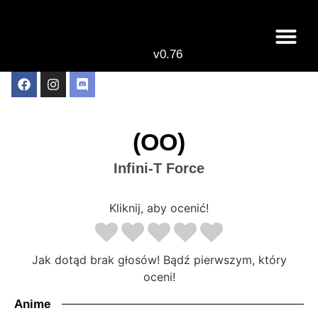
v0.76
Live odcinki
Najlepsze anime 
(OO)
Infini-T Force
Kliknij, aby ocenić!
Jak dotąd brak głosów! Bądź pierwszym, który
oceni!
Anime