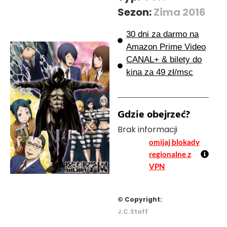
Sezon:
Zima 2016
30 dni za darmo na
Amazon Prime Video
CANAL+ & bilety do
kina za 49 zł/msc
Gdzie obejrzeć?
Brak informacji
omijaj blokady
regionalne z
VPN
© Copyright:
J.C.Staff