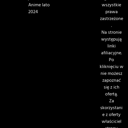
Anime lato
wszystkie
2024
prawa
zastrzeżone
.
Na stronie
występują
linki
afiliacyjne.
Po
kliknięciu w
nie możesz
zapoznać
się z ich
ofertą.
Za
skorzystani
e z oferty
właściciel