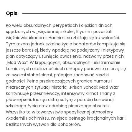
Opis
Po wielu absurdalnych perypetiach i ciężkich dniach
spędzonych w „więziennej szkole”, Kiyoshi i pozostali
więźniowie Akademii Hachimitsu zbliżają się ku wolności.
Tym razem jednak szkolne życie bohaterów komplikuje się
jeszcze bardziej, kiedy wpadają na podejrzany i nietypowy
plan dotyczący usunięcia owłosienia, nazwany przez nich
„Mad Wax”. W krępujących, absurdalnych i ekstremalnie
komicznych okolicznościach chłopcy ponownie mierzą się
ze swoimi słabościami, próbując zachować resztki
godności. Pełna przekraczających granice humoru i
niezręcznych sytuacji historia, „Prison School: Mad Wax”
kontynuuje prześmiewczy, intensywny klimat znany z
głównej serii, łącząc ostrą satyrę z parodią konwencji
szkolnego życia oraz odrobiną pieprznego absurdu.
Wszystko to w towarzystwie specyficznej atmosfery
Akademii Hachimitsu, miejsca pełnego irracjonalnych kar i
bezlitosnych wyzwań dla bohaterów.