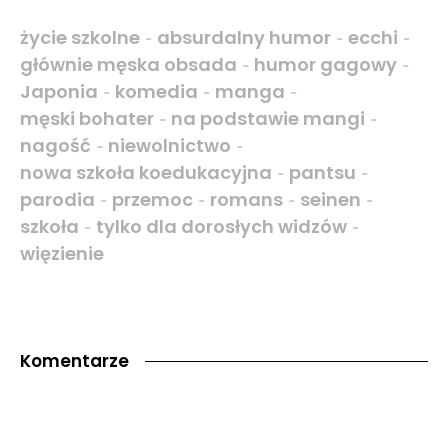
życie szkolne
absurdalny humor
ecchi
-
-
-
głównie męska obsada
humor gagowy
-
-
Japonia
komedia
manga
-
-
-
męski bohater
na podstawie mangi
-
-
nagość
niewolnictwo
-
-
nowa szkoła koedukacyjna
pantsu
-
-
parodia
przemoc
romans
seinen
-
-
-
-
szkoła
tylko dla dorosłych widzów
-
-
więzienie
Komentarze