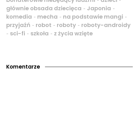
-
-
głównie obsada dziecięca
Japonia
-
-
komedia
mecha
na podstawie mangi
-
-
-
przyjaźń
robot
roboty
roboty-androidy
-
-
-
sci-fi
szkoła
z życia wzięte
-
-
-
Komentarze