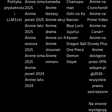
Polityka
Anime zima
komedia
Chainsaw
Anime na
prywatnośc
2025
Anime
man
Crunchyroll
i
Anime
fantasy
Oshi no Ko
Anime na
LLMS.txt
jesień 2025
Anime akcji
Naruto
Prime Video
Anime lato
Anime
Blue Lock
Anime na
2025
drama
Jujutsu
Canal+
Anime
Anime sci-fi
Kaisen
Anime na
wiosna
Anime
Dragon Ball
Disney Plus
2025
shounen
One Piece
Anime
Anime zima
Anime
Demon
dostępne
2025
romans
Slayer
przez VPN
Anime
wbijam.pl
jesień 2024
@2026 -
Anime lato
wszystkie
2024
prawa
zastrzeżone
.
Na stronie
występują