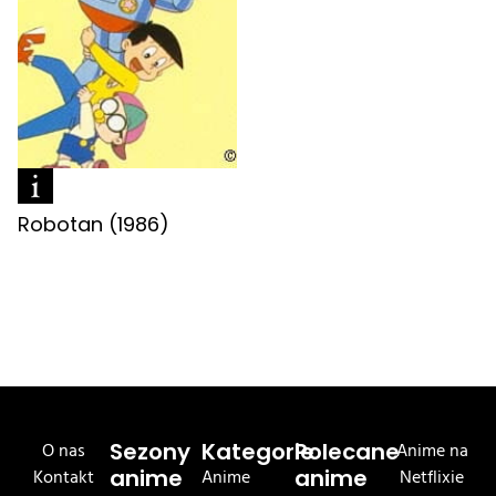
Robotan (1986)
O nas
Sezony
Kategorie
Polecane
Anime na
Kontakt
anime
Anime
anime
Netflixie