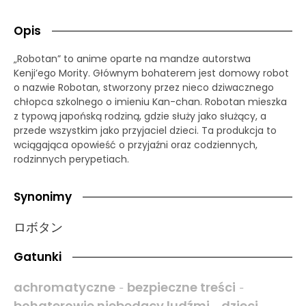
Opis
„Robotan” to anime oparte na mandze autorstwa
Kenji’ego Mority. Głównym bohaterem jest domowy robot
o nazwie Robotan, stworzony przez nieco dziwacznego
chłopca szkolnego o imieniu Kan-chan. Robotan mieszka
z typową japońską rodziną, gdzie służy jako służący, a
przede wszystkim jako przyjaciel dzieci. Ta produkcja to
wciągająca opowieść o przyjaźni oraz codziennych,
rodzinnych perypetiach.
Synonimy
ロボタン
Gatunki
achromatyczne
bezpieczne treści
-
-
bohaterowie niebędący ludźmi
dzieci