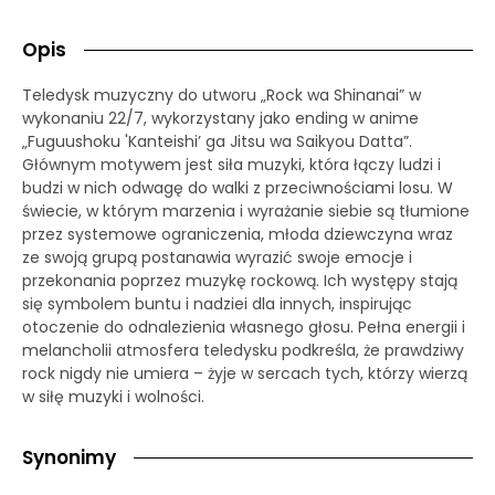
Opis
Teledysk muzyczny do utworu „Rock wa Shinanai” w
wykonaniu 22/7, wykorzystany jako ending w anime
„Fuguushoku 'Kanteishi’ ga Jitsu wa Saikyou Datta”.
Głównym motywem jest siła muzyki, która łączy ludzi i
budzi w nich odwagę do walki z przeciwnościami losu. W
świecie, w którym marzenia i wyrażanie siebie są tłumione
przez systemowe ograniczenia, młoda dziewczyna wraz
ze swoją grupą postanawia wyrazić swoje emocje i
przekonania poprzez muzykę rockową. Ich występy stają
się symbolem buntu i nadziei dla innych, inspirując
otoczenie do odnalezienia własnego głosu. Pełna energii i
melancholii atmosfera teledysku podkreśla, że prawdziwy
rock nigdy nie umiera – żyje w sercach tych, którzy wierzą
w siłę muzyki i wolności.
Synonimy