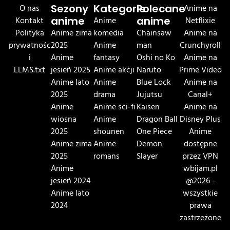
O nas
Sezony
Kategorie
Polecane
Anime na
Kontakt
anime
Anime
anime
Netflixie
Polityka
Anime zima
komedia
Chainsaw
Anime na
prywatnośc
2025
Anime
man
Crunchyroll
i
Anime
fantasy
Oshi no Ko
Anime na
LLMS.txt
jesień 2025
Anime akcji
Naruto
Prime Video
Anime lato
Anime
Blue Lock
Anime na
2025
drama
Jujutsu
Canal+
Anime
Anime sci-fi
Kaisen
Anime na
wiosna
Anime
Dragon Ball
Disney Plus
2025
shounen
One Piece
Anime
Anime zima
Anime
Demon
dostępne
2025
romans
Slayer
przez VPN
Anime
wbijam.pl
jesień 2024
@2026 -
Anime lato
wszystkie
2024
prawa
zastrzeżone