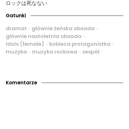
ロックは死なない
Gatunki
dramat
głównie żeńska obsada
-
-
głównie nastoletnia obsada
-
idols (female)
kobieca protagonistka
-
-
muzyka
muzyka rockowa
zespół
-
-
Komentarze