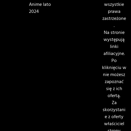
Anime lato
wszystkie
2024
prawa
zastrzeżone
.
Na stronie
występują
linki
afiliacyjne.
Po
kliknięciu w
nie możesz
zapoznać
się z ich
ofertą.
Za
skorzystani
e z oferty
właściciel