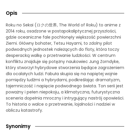
Opis
Roku no Sekai (ロクの世界, The World of Roku) to anime z
2014 roku, osadzone w postapokaliptycznej przyszłości,
gdzie oceaniczne fale pochłonęły większość powierzchni
Ziemi. Główny bohater, Tetsu Hayami, to zdolny pilot
podwodnych jednostek należących do floty, która toczy
desperacką walkę o przetrwanie ludzkości. W centrum
konfliktu znajduje się potężny naukowiec Jung Zorndyke,
który stworzył hybrydowe stworzenia będące zagrożeniem
dla ocalałych ludzi. Fabuła skupia się na napiętej wojnie
pomiędzy ludźmi a hybrydami, podkreślając dramatyzm,
tajemniczość i napięcie podwodnego świata. Ton serii jest
poważny i pełen niepokoju, a klimatyczna, futurystyczna
sceneria dopełnia mroczny i intrygujący nastrój opowieści.
To historia o walce o przetrwanie, lojalności i nadziei w
obliczu katastrofy.
Synonimy