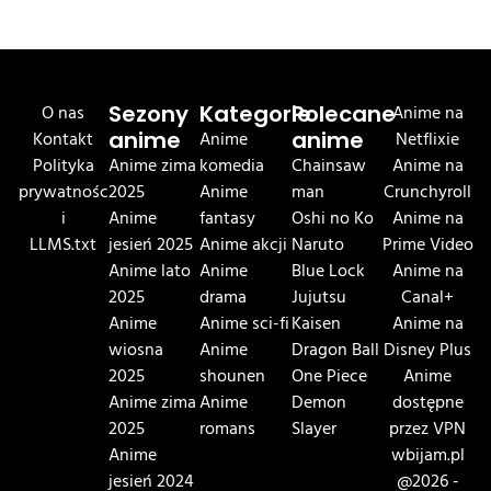
O nas
Sezony
Kategorie
Polecane
Anime na
Kontakt
anime
Anime
anime
Netflixie
Polityka
Anime zima
komedia
Chainsaw
Anime na
prywatnośc
2025
Anime
man
Crunchyroll
i
Anime
fantasy
Oshi no Ko
Anime na
LLMS.txt
jesień 2025
Anime akcji
Naruto
Prime Video
Anime lato
Anime
Blue Lock
Anime na
2025
drama
Jujutsu
Canal+
Anime
Anime sci-fi
Kaisen
Anime na
wiosna
Anime
Dragon Ball
Disney Plus
2025
shounen
One Piece
Anime
Anime zima
Anime
Demon
dostępne
2025
romans
Slayer
przez VPN
Anime
wbijam.pl
jesień 2024
@2026 -