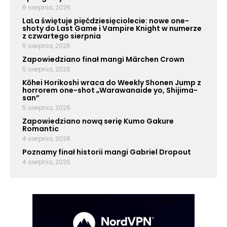
6 sierpnia, 2026
LaLa świętuje pięćdziesięciolecie: nowe one-
shoty do Last Game i Vampire Knight w numerze
z czwartego sierpnia
5 sierpnia, 2026
Zapowiedziano finał mangi Märchen Crown
5 sierpnia, 2026
Kōhei Horikoshi wraca do Weekly Shonen Jump z
horrorem one-shot „Warawanaide yo, Shijima-
san”
5 sierpnia, 2026
Zapowiedziano nową serię Kumo Gakure
Romantic
4 sierpnia, 2026
Poznamy finał historii mangi Gabriel Dropout
4 sierpnia, 2026