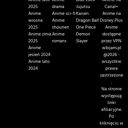
Anime lato
Anime
Blue Lock
Anime na
2025
drama
Jujutsu
Canal+
Anime
Anime sci-fi
Kaisen
Anime na
wiosna
Anime
Dragon Ball
Disney Plus
2025
shounen
One Piece
Anime
Anime zima
Anime
Demon
dostępne
2025
romans
Slayer
przez VPN
Anime
wbijam.pl
jesień 2024
@2026 -
Anime lato
wszystkie
2024
prawa
zastrzeżone
.
Na stronie
występują
linki
afiliacyjne.
Po
kliknięciu w