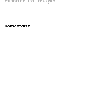
minna no uta
muzyka
-
Komentarze