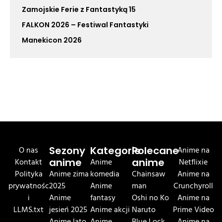
Zamojskie Ferie z Fantastyką 15
FALKON 2026 – Festiwal Fantastyki
Manekicon 2026
O nas
Sezony
Kategorie
Polecane
Anime na
Kontakt
anime
Anime
anime
Netflixie
Polityka
Anime zima
komedia
Chainsaw
Anime na
prywatnośc
2025
Anime
man
Crunchyroll
i
Anime
fantasy
Oshi no Ko
Anime na
LLMS.txt
jesień 2025
Anime akcji
Naruto
Prime Video