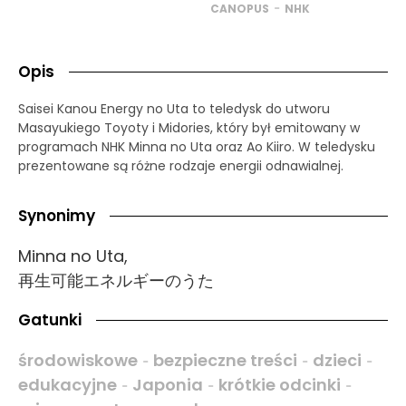
-
CANOPUS
NHK
Opis
Saisei Kanou Energy no Uta to teledysk do utworu
Masayukiego Toyoty i Midories, który był emitowany w
programach NHK Minna no Uta oraz Ao Kiiro. W teledysku
prezentowane są różne rodzaje energii odnawialnej.
Synonimy
Minna no Uta,
再生可能エネルギーのうた
Gatunki
środowiskowe
bezpieczne treści
dzieci
-
-
-
edukacyjne
Japonia
krótkie odcinki
-
-
-