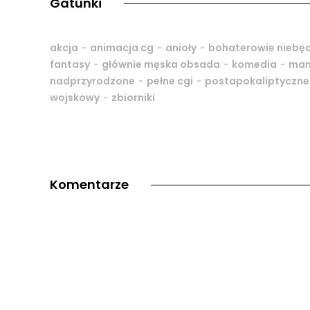
Gatunki
-
-
-
akcja
animacja cg
anioły
bohaterowie niebęd
-
-
-
fantasy
głównie męska obsada
komedia
ma
-
-
nadprzyrodzone
pełne cgi
postapokaliptyczne
-
wojskowy
zbiorniki
Komentarze