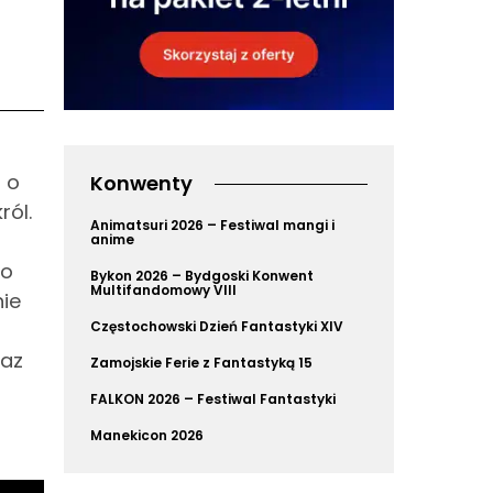
 o
Konwenty
ról.
Animatsuri 2026 – Festiwal mangi i
anime
go
Bykon 2026 – Bydgoski Konwent
Multifandomowy VIII
nie
Częstochowski Dzień Fantastyki XIV
raz
Zamojskie Ferie z Fantastyką 15
FALKON 2026 – Festiwal Fantastyki
Manekicon 2026