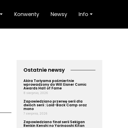
 ⏷
Konwenty
Newsy
Info ⏷
Ostatnie newsy
Akira Toriyama pośmiertnie
wprowadzony do Will Eisner Comic
Awards Hall of Fame
8 sierpnia, 2026
Zapowiedziano przerwę serii dla
dwóch serii : Laid-Back Camp oraz
mono
7 sierpnia, 2026
Zapowiedziano finał serii Sekigan
Renkin Kenshi no Yarinaoshi Kitan