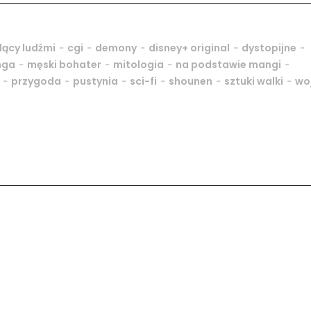
-
-
-
-
-
ący ludźmi
cgi
demony
disney+ original
dystopijne
-
-
-
-
nga
męski bohater
mitologia
na podstawie mangi
-
-
-
-
-
-
przygoda
pustynia
sci-fi
shounen
sztuki walki
wo