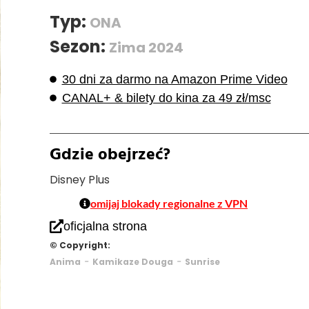
Typ:
ONA
Sezon:
Zima 2024
30 dni za darmo na Amazon Prime Video
CANAL+ & bilety do kina za 49 zł/msc
Gdzie obejrzeć?
Disney Plus
omijaj blokady regionalne z VPN
oficjalna strona
© Copyright:
-
-
Anima
Kamikaze Douga
Sunrise