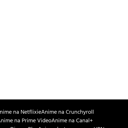
nime na Netflixie
Anime na Crunchyroll
nime na Prime Video
Anime na Canal+