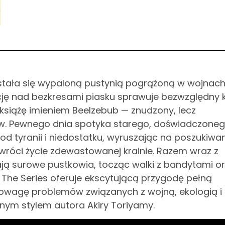
ia stała się wypaloną pustynią pogrążoną w wojnach
ję nad bezkresami piasku sprawuje bezwzględny k
siążę imieniem Beelzebub — znudzony, lecz
w. Pewnego dnia spotyka starego, doświadczone
 od tyranii i niedostatku, wyruszając na poszukiwa
wróci życie zdewastowanej krainie. Razem wraz z
ą surowe pustkowia, tocząc walki z bandytami o
D: The Series oferuje ekscytującą przygodę pełną
 powagę problemów związanych z wojną, ekologią i
nym stylem autora Akiry Toriyamy.