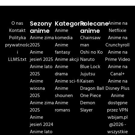
O nas
Sezony
Kategorie
Polecane
Anime na
Kontakt
anime
Anime
anime
Netflixie
Polityka
Anime zima
komedia
Chainsaw
Anime na
prywatnośc
2025
Anime
man
Crunchyroll
i
Anime
fantasy
Oshi no Ko
Anime na
LLMS.txt
jesień 2025
Anime akcji
Naruto
Prime Video
Anime lato
Anime
Blue Lock
Anime na
2025
drama
Jujutsu
Canal+
Anime
Anime sci-fi
Kaisen
Anime na
wiosna
Anime
Dragon Ball
Disney Plus
2025
shounen
One Piece
Anime
Anime zima
Anime
Demon
dostępne
2025
romans
Slayer
przez VPN
Anime
wbijam.pl
jesień 2024
@2026 -
Anime lato
wszystkie