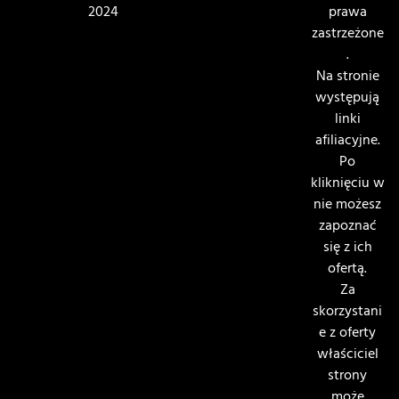
2024
prawa
zastrzeżone
.
Na stronie
występują
linki
afiliacyjne.
Po
kliknięciu w
nie możesz
zapoznać
się z ich
ofertą.
Za
skorzystani
e z oferty
właściciel
strony
może