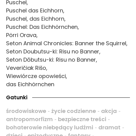
Puschel,
Puschel das Eichhorn,
Puschel, das Eichhorn,
Puschel: Das Eichhörnchen,
Pörri Orava,
Seton Animal Chronicles: Banner the Squirrel,
Seton Doubutsu-ki: Risu no Banner,
Seton Dōbutsu-ki: Risu no Banner,
Veveričiak Rišo,
Wiewiórcze opowieści,
das Eichhörnchen
Gatunki
środowiskowe
życie codzienne
akcja
-
-
-
antropomorfizm
bezpieczne treści
-
-
bohaterowie niebędący ludźmi
dramat
-
-
dzieci
epizodyczne
fantasy
-
-
-