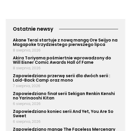
Ostatnie newsy
Akane Terai startuje z nową mangą Ore Seijyo na
Magapoke trzydziestego pierwszego lipca
8 sierpnia, 2026
Akira Toriyama pośmiertnie wprowadzony do
Will Eisner Comic Awards Hall of Fame
8 sierpnia, 2026
Zapowiedziano przerwę serii dla dwóch serii :
Laid-Back Camp oraz mono
7 sierpnia, 2026
Zapowiedziano finał serii Sekigan Renkin Kenshi
no Yarinaoshi Kitan
6 sierpnia, 2026
Zapowiedziano koniec serii And Yet, You Are So
Sweet
6 sierpnia, 2026
Zapowiedziano mangę The Faceless Mercenary