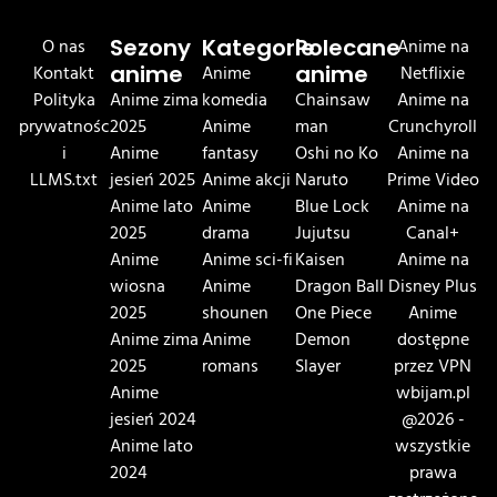
O nas
Sezony
Kategorie
Polecane
Anime na
Kontakt
anime
Anime
anime
Netflixie
Polityka
Anime zima
komedia
Chainsaw
Anime na
prywatnośc
2025
Anime
man
Crunchyroll
i
Anime
fantasy
Oshi no Ko
Anime na
LLMS.txt
jesień 2025
Anime akcji
Naruto
Prime Video
Anime lato
Anime
Blue Lock
Anime na
2025
drama
Jujutsu
Canal+
Anime
Anime sci-fi
Kaisen
Anime na
wiosna
Anime
Dragon Ball
Disney Plus
2025
shounen
One Piece
Anime
Anime zima
Anime
Demon
dostępne
2025
romans
Slayer
przez VPN
Anime
wbijam.pl
jesień 2024
@2026 -
Anime lato
wszystkie
2024
prawa