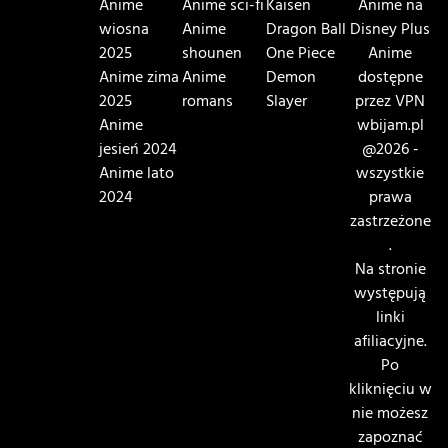
Anime
Anime sci-fi
Kaisen
Anime na
wiosna
Anime
Dragon Ball
Disney Plus
2025
shounen
One Piece
Anime
Anime zima
Anime
Demon
dostępne
2025
romans
Slayer
przez VPN
Anime
wbijam.pl
jesień 2024
@2026 -
Anime lato
wszystkie
2024
prawa
zastrzeżone
.
Na stronie
występują
linki
afiliacyjne.
Po
kliknięciu w
nie możesz
zapoznać