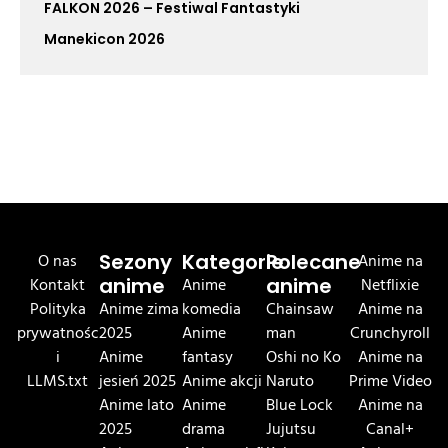
FALKON 2026 – Festiwal Fantastyki
Manekicon 2026
O nas
Sezony
Kategorie
Polecane
Anime na
Kontakt
anime
Anime
anime
Netflixie
Polityka
Anime zima
komedia
Chainsaw
Anime na
prywatnośc
2025
Anime
man
Crunchyroll
i
Anime
fantasy
Oshi no Ko
Anime na
LLMS.txt
jesień 2025
Anime akcji
Naruto
Prime Video
Anime lato
Anime
Blue Lock
Anime na
2025
drama
Jujutsu
Canal+