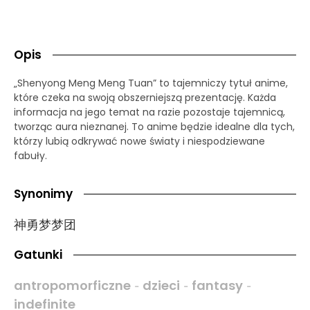
Opis
„Shenyong Meng Meng Tuan” to tajemniczy tytuł anime,
które czeka na swoją obszerniejszą prezentację. Każda
informacja na jego temat na razie pozostaje tajemnicą,
tworząc aura nieznanej. To anime będzie idealne dla tych,
którzy lubią odkrywać nowe światy i niespodziewane
fabuły.
Synonimy
神勇梦梦团
Gatunki
antropomorficzne
dzieci
fantasy
-
-
-
indefinite