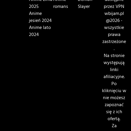
Anime zima
Anime
Demon
dostępne
2025
romans
Slayer
przez VPN
Anime
wbijam.pl
jesień 2024
@2026 -
Anime lato
wszystkie
2024
prawa
zastrzeżone
.
Na stronie
występują
linki
afiliacyjne.
Po
kliknięciu w
nie możesz
zapoznać
się z ich
ofertą.
Za