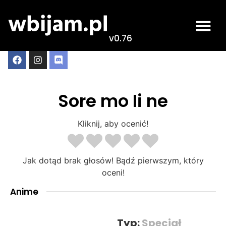
v0.76
Sore mo Ii ne
Kliknij, aby ocenić!
Jak dotąd brak głosów! Bądź pierwszym, który
oceni!
Anime
Typ:
Specjał