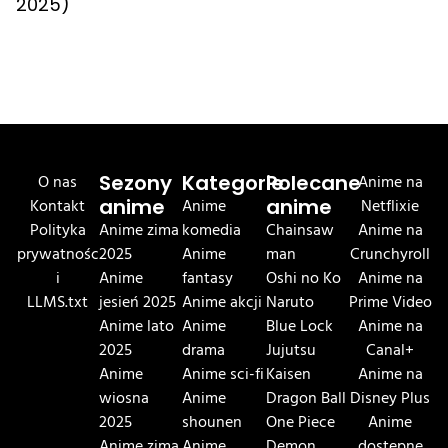
2025)
O nas
Sezony
Kategorie
Polecane
Anime na
Kontakt
anime
Anime
anime
Netflixie
Polityka
Anime zima
komedia
Chainsaw
Anime na
prywatnośc
2025
Anime
man
Crunchyroll
i
Anime
fantasy
Oshi no Ko
Anime na
LLMS.txt
jesień 2025
Anime akcji
Naruto
Prime Video
Anime lato
Anime
Blue Lock
Anime na
2025
drama
Jujutsu
Canal+
Anime
Anime sci-fi
Kaisen
Anime na
wiosna
Anime
Dragon Ball
Disney Plus
2025
shounen
One Piece
Anime