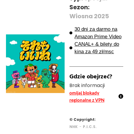
Sezon:
Wiosna 2025
30 dni za darmo na
Amazon Prime Video
CANAL+ & bilety do
kina za 49 zł/msc
Gdzie obejrzeć?
Brak informacji
omijaj blokady
regionalne z VPN
© Copyright:
-
NHK
P.I.C.S.