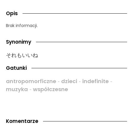
Opis
Brak informacji.
Synonimy
それもいいね
Gatunki
antropomorficzne
dzieci
indefinite
-
-
-
muzyka
współczesne
-
Komentarze