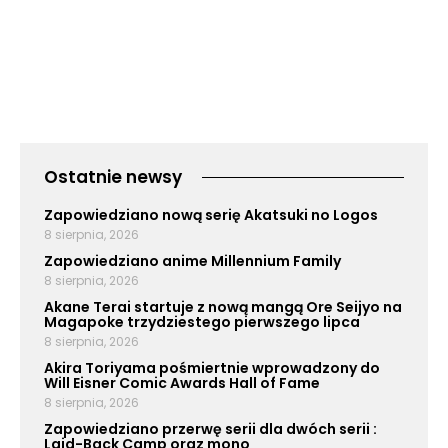
Ostatnie newsy
Zapowiedziano nową serię Akatsuki no Logos
8 sierpnia, 2026
Zapowiedziano anime Millennium Family
8 sierpnia, 2026
Akane Terai startuje z nową mangą Ore Seijyo na
Magapoke trzydziestego pierwszego lipca
8 sierpnia, 2026
Akira Toriyama pośmiertnie wprowadzony do
Will Eisner Comic Awards Hall of Fame
8 sierpnia, 2026
Zapowiedziano przerwę serii dla dwóch serii :
Laid-Back Camp oraz mono