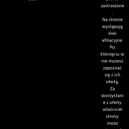
zastrzeżone
.
Na stronie
występują
linki
afiliacyjne.
Po
kliknięciu w
nie możesz
zapoznać
się z ich
ofertą.
Za
skorzystani
e z oferty
właściciel
strony
może