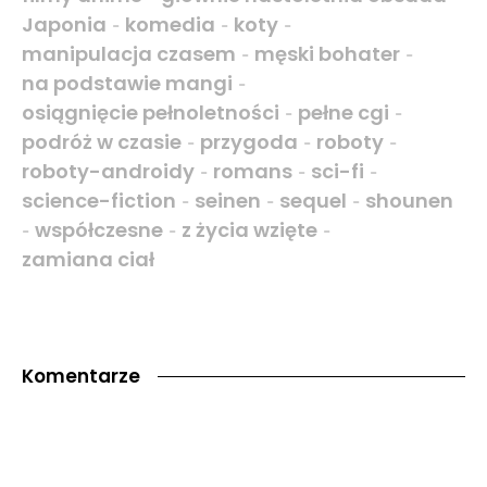
Japonia
komedia
koty
-
-
-
manipulacja czasem
męski bohater
-
-
na podstawie mangi
-
osiągnięcie pełnoletności
pełne cgi
-
-
podróż w czasie
przygoda
roboty
-
-
-
roboty-androidy
romans
sci-fi
-
-
-
science-fiction
seinen
sequel
shounen
-
-
-
współczesne
z życia wzięte
-
-
-
zamiana ciał
Komentarze