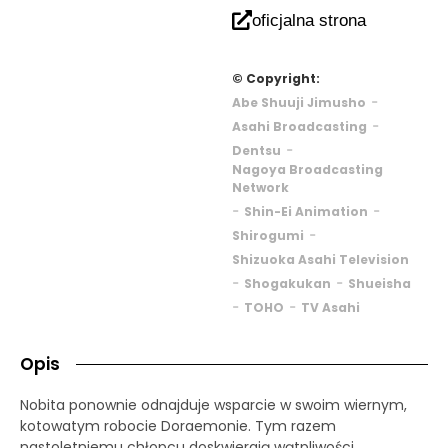
oficjalna strona
© Copyright:
-
Abe Shuuji Jimusho
-
Asahi Broadcasting
-
Dentsu
Nagoya Broadcasting
Network
-
-
Shin-Ei Animation
-
Shirogumi
Shizuoka Asahi Television
-
-
Shogakukan
Shueisha
-
-
TOHO
TV Asahi
Opis
Nobita ponownie odnajduje wsparcie w swoim wiernym,
kotowatym robocie Doraemonie. Tym razem
nastoletniemu chłopcu doskwierają wątpliwości