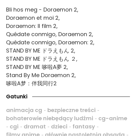
Bli hos meg - Doraemon 2,
Doraemon et moi 2,
Doraemon: Il film 2,
Quédate conmigo, Doraemon 2,
Quédate conmigo, Doraemon: 2,
STAND BY ME ドラえもん 2,
STAND BY ME ドラえもん ２,
STAND BY ME 哆啦A夢 2,
Stand By Me Doraemon 2,
哆啦A梦：伴我同行2
Gatunki
animacja cg
bezpieczne treści
-
-
bohaterowie niebędący ludźmi
cg-anime
-
cgi
dramat
dzieci
fantasy
-
-
-
-
-
filmy anime
głównie nastoletnia obsada
-
-