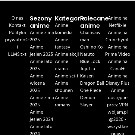
O nas
Sezony
Kategorie
Polecane
Anime na
Kontakt
anime
Anime
anime
Netflixie
Polityka
Anime zima
komedia
Chainsaw
Anime na
prywatnośc
2025
Anime
man
Crunchyroll
i
Anime
fantasy
Oshi no Ko
Anime na
LLMS.txt
jesień 2025
Anime akcji
Naruto
Prime Video
Anime lato
Anime
Blue Lock
Anime na
2025
drama
Jujutsu
Canal+
Anime
Anime sci-fi
Kaisen
Anime na
wiosna
Anime
Dragon Ball
Disney Plus
2025
shounen
One Piece
Anime
Anime zima
Anime
Demon
dostępne
2025
romans
Slayer
przez VPN
Anime
wbijam.pl
jesień 2024
@2026 -
Anime lato
wszystkie
2024
prawa