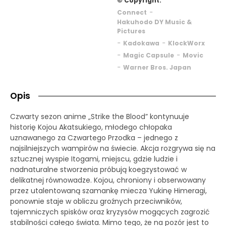
© Copyright:
-
Connect
Hakuhodo DY Music &
Pictures
-
-
Kadokawa
KlockWorx
-
-
Magic Capsule
Movic
-
Warner Bros. Japan
Opis
Czwarty sezon anime „Strike the Blood” kontynuuje
historię Kojou Akatsukiego, młodego chłopaka
uznawanego za Czwartego Przodka – jednego z
najsilniejszych wampirów na świecie. Akcja rozgrywa się na
sztucznej wyspie Itogami, miejscu, gdzie ludzie i
nadnaturalne stworzenia próbują koegzystować w
delikatnej równowadze. Kojou, chroniony i obserwowany
przez utalentowaną szamankę miecza Yukinę Himeragi,
ponownie staje w obliczu groźnych przeciwników,
tajemniczych spisków oraz kryzysów mogących zagrozić
stabilności całego świata. Mimo tego, że na pozór jest to