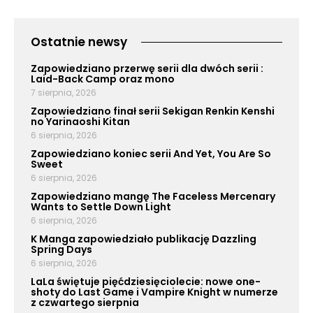
Ostatnie newsy
Zapowiedziano przerwę serii dla dwóch serii :
Laid-Back Camp oraz mono
7 sierpnia, 2026
Zapowiedziano finał serii Sekigan Renkin Kenshi
no Yarinaoshi Kitan
6 sierpnia, 2026
Zapowiedziano koniec serii And Yet, You Are So
Sweet
6 sierpnia, 2026
Zapowiedziano mangę The Faceless Mercenary
Wants to Settle Down Light
6 sierpnia, 2026
K Manga zapowiedziało publikację Dazzling
Spring Days
6 sierpnia, 2026
LaLa świętuje pięćdziesięciolecie: nowe one-
shoty do Last Game i Vampire Knight w numerze
z czwartego sierpnia