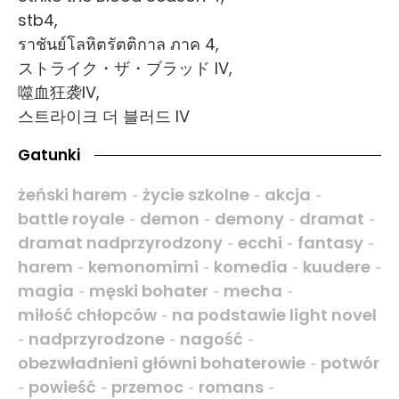
stb4,
ราชันย์โลหิตรัตติกาล ภาค 4,
ストライク・ザ・ブラッド IV,
噬血狂袭IV,
스트라이크 더 블러드 IV
Gatunki
żeński harem
życie szkolne
akcja
-
-
-
battle royale
demon
demony
dramat
-
-
-
-
dramat nadprzyrodzony
ecchi
fantasy
-
-
-
harem
kemonomimi
komedia
kuudere
-
-
-
-
magia
męski bohater
mecha
-
-
-
miłość chłopców
na podstawie light novel
-
nadprzyrodzone
nagość
-
-
-
obezwładnieni główni bohaterowie
potwór
-
powieść
przemoc
romans
-
-
-
-