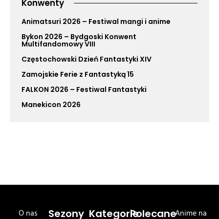
Konwenty
Animatsuri 2026 – Festiwal mangi i anime
Bykon 2026 – Bydgoski Konwent
Multifandomowy VIII
Częstochowski Dzień Fantastyki XIV
Zamojskie Ferie z Fantastyką 15
FALKON 2026 – Festiwal Fantastyki
Manekicon 2026
O nas
Sezony
Kategorie
Polecane
Anime na