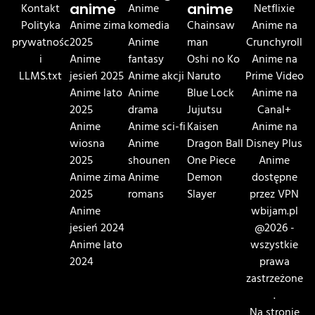
Kontakt
anime
Anime
anime
Netflixie
Polityka
Anime zima
komedia
Chainsaw
Anime na
prywatnośc
2025
Anime
man
Crunchyroll
i
Anime
fantasy
Oshi no Ko
Anime na
LLMS.txt
jesień 2025
Anime akcji
Naruto
Prime Video
Anime lato
Anime
Blue Lock
Anime na
2025
drama
Jujutsu
Canal+
Anime
Anime sci-fi
Kaisen
Anime na
wiosna
Anime
Dragon Ball
Disney Plus
2025
shounen
One Piece
Anime
Anime zima
Anime
Demon
dostępne
2025
romans
Slayer
przez VPN
Anime
wbijam.pl
jesień 2024
@2026 -
Anime lato
wszystkie
2024
prawa
zastrzeżone
.
Na stronie