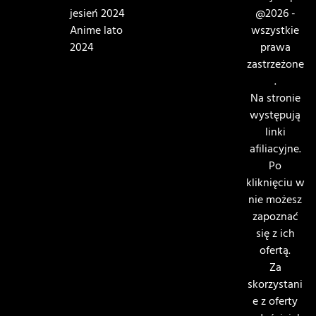
jesień 2024
@2026 -
Anime lato
wszystkie
2024
prawa
zastrzeżone
.
Na stronie
występują
linki
afiliacyjne.
Po
kliknięciu w
nie możesz
zapoznać
się z ich
ofertą.
Za
skorzystani
e z oferty