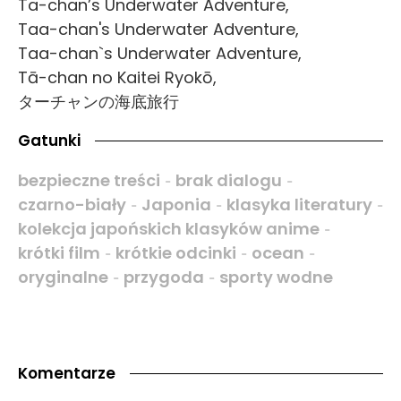
Ta-chan’s Underwater Adventure,
Taa-chan's Underwater Adventure,
Taa-chan`s Underwater Adventure,
Tā-chan no Kaitei Ryokō,
ターチャンの海底旅行
Gatunki
bezpieczne treści
brak dialogu
-
-
czarno-biały
Japonia
klasyka literatury
-
-
-
kolekcja japońskich klasyków anime
-
krótki film
krótkie odcinki
ocean
-
-
-
oryginalne
przygoda
sporty wodne
-
-
Komentarze