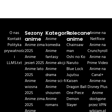
O nas
Sezony
Kategorie
Polecane
Anime na
Kontakt
anime
Anime
anime
Netflixie
Polityka
Anime zima
komedia
Chainsaw
Anime na
prywatnośc
2025
Anime
man
Crunchyroll
i
Anime
fantasy
Oshi no Ko
Anime na
LLMS.txt
jesień 2025
Anime akcji
Naruto
Prime Video
Anime lato
Anime
Blue Lock
Anime na
2025
drama
Jujutsu
Canal+
Anime
Anime sci-fi
Kaisen
Anime na
wiosna
Anime
Dragon Ball
Disney Plus
2025
shounen
One Piece
Anime
Anime zima
Anime
Demon
dostępne
2025
romans
Slayer
przez VPN
Anime
wbijam.pl