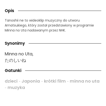
Opis
Tanoshii ne to wideoklip muzyczny do utworu
Amatsukiego, który został przedstawiony w programie
Minna no Uta nadawanym przez NHK.
Synonimy
Minna no Uta,
たのしいね
Gatunki
dzieci
Japonia
krótki film
minna no uta
-
-
-
muzyka
-