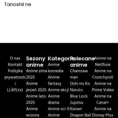
Tanoshii ne
O nas
Sezony
Kategorie
Polecane
Anime na
Kontakt
anime
Anime
anime
Netflixie
Polityka
Anime zima
komedia
Chainsaw
Anime na
prywatnośc
2025
Anime
man
Crunchyroll
i
Anime
fantasy
Oshi no Ko
Anime na
LLMS.txt
jesień 2025
Anime akcji
Naruto
Prime Video
Anime lato
Anime
Blue Lock
Anime na
2025
drama
Jujutsu
Canal+
Anime
Anime sci-fi
Kaisen
Anime na
wiosna
Anime
Dragon Ball
Disney Plus