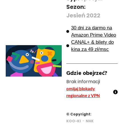
Sezon:
Jesień 2022
30 dni za darmo na
Amazon Prime Video
CANAL+ & bilety do
kina za 49 zł/msc
Gdzie obejrzeć?
Brak informacji
omijaj blokady
regionalne z VPN
© Copyright:
-
KOO-KI
NHK