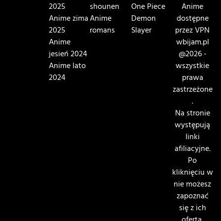
2025
shounen
One Piece
Anime
Anime zima
Anime
Demon
dostępne
2025
romans
Slayer
przez VPN
Anime
wbijam.pl
jesień 2024
@2026 -
Anime lato
wszystkie
2024
prawa
zastrzeżone
.
Na stronie
występują
linki
afiliacyjne.
Po
kliknięciu w
nie możesz
zapoznać
się z ich
ofertą.