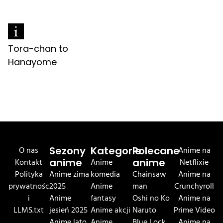
Tora-chan to
Hanayome
O nas
Sezony
Kategorie
Polecane
Anime na
Kontakt
anime
Anime
anime
Netflixie
Polityka
Anime zima
komedia
Chainsaw
Anime na
prywatnośc
2025
Anime
man
Crunchyroll
i
Anime
fantasy
Oshi no Ko
Anime na
LLMS.txt
jesień 2025
Anime akcji
Naruto
Prime Video