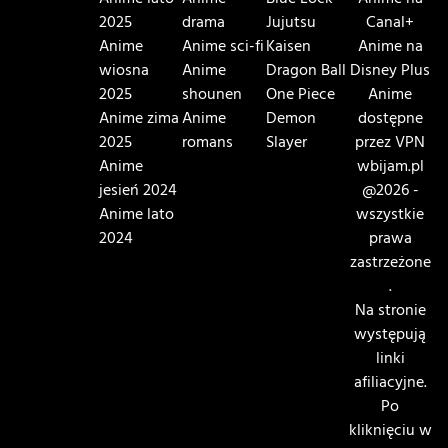
Anime lato
Anime
Blue Lock
Anime na
2025
drama
Jujutsu
Canal+
Anime
Anime sci-fi
Kaisen
Anime na
wiosna
Anime
Dragon Ball
Disney Plus
2025
shounen
One Piece
Anime
Anime zima
Anime
Demon
dostępne
2025
romans
Slayer
przez VPN
Anime
wbijam.pl
jesień 2024
@2026 -
Anime lato
wszystkie
2024
prawa
zastrzeżone
.
Na stronie
występują
linki
afiliacyjne.
Po
kliknięciu w