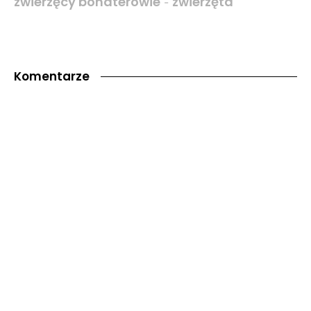
zwierzęcy bohaterowie
zwierzęta
-
Komentarze