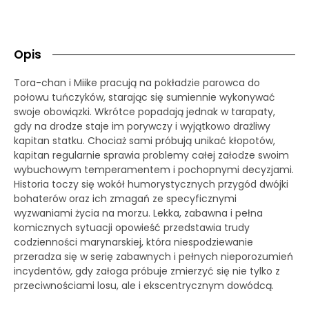
Opis
Tora-chan i Miike pracują na pokładzie parowca do
połowu tuńczyków, starając się sumiennie wykonywać
swoje obowiązki. Wkrótce popadają jednak w tarapaty,
gdy na drodze staje im porywczy i wyjątkowo drażliwy
kapitan statku. Chociaż sami próbują unikać kłopotów,
kapitan regularnie sprawia problemy całej załodze swoim
wybuchowym temperamentem i pochopnymi decyzjami.
Historia toczy się wokół humorystycznych przygód dwójki
bohaterów oraz ich zmagań ze specyficznymi
wyzwaniami życia na morzu. Lekka, zabawna i pełna
komicznych sytuacji opowieść przedstawia trudy
codzienności marynarskiej, która niespodziewanie
przeradza się w serię zabawnych i pełnych nieporozumień
incydentów, gdy załoga próbuje zmierzyć się nie tylko z
przeciwnościami losu, ale i ekscentrycznym dowódcą.