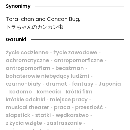
Synonimy
Tora-chan and Cancan Bug,
トラちゃんのカンカン虫
Gatunki
życie codzienne
życie zawodowe
-
-
achromatyczne
antropomorficzne
-
-
antropomorfizm
beastman
-
-
bohaterowie niebędący ludźmi
-
czarno-biały
dramat
fantasy
Japonia
-
-
-
kodomo
komedia
krótki film
-
-
-
-
krótkie odcinki
miejsce pracy
-
-
musical theater
praca
przeszłość
-
-
-
slapstick
statki
wędkarstwo
-
-
-
z życia wzięte
zastraszanie
-
-