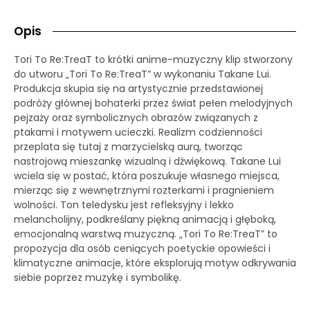
Opis
Tori To Re:TreaT to krótki anime-muzyczny klip stworzony
do utworu „Tori To Re:TreaT” w wykonaniu Takane Lui.
Produkcja skupia się na artystycznie przedstawionej
podróży głównej bohaterki przez świat pełen melodyjnych
pejzaży oraz symbolicznych obrazów związanych z
ptakami i motywem ucieczki. Realizm codzienności
przeplata się tutaj z marzycielską aurą, tworząc
nastrojową mieszankę wizualną i dźwiękową. Takane Lui
wciela się w postać, która poszukuje własnego miejsca,
mierząc się z wewnętrznymi rozterkami i pragnieniem
wolności. Ton teledysku jest refleksyjny i lekko
melancholijny, podkreślany piękną animacją i głęboką,
emocjonalną warstwą muzyczną. „Tori To Re:TreaT” to
propozycja dla osób ceniących poetyckie opowieści i
klimatyczne animacje, które eksplorują motyw odkrywania
siebie poprzez muzykę i symbolikę.