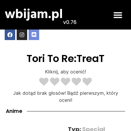
v0.76
Tori To Re:TreaT
Kliknij, aby ocenić!
Jak dotąd brak głosów! Bądź pierwszym, który
oceni!
Anime
Typ:
Specjał