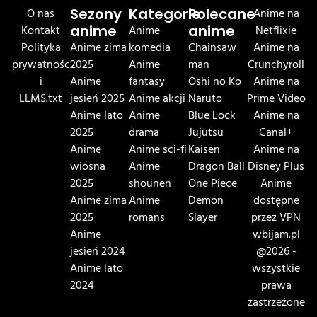
O nas
Sezony
Kategorie
Polecane
Anime na
Kontakt
anime
Anime
anime
Netflixie
Polityka
Anime zima
komedia
Chainsaw
Anime na
prywatnośc
2025
Anime
man
Crunchyroll
i
Anime
fantasy
Oshi no Ko
Anime na
LLMS.txt
jesień 2025
Anime akcji
Naruto
Prime Video
Anime lato
Anime
Blue Lock
Anime na
2025
drama
Jujutsu
Canal+
Anime
Anime sci-fi
Kaisen
Anime na
wiosna
Anime
Dragon Ball
Disney Plus
2025
shounen
One Piece
Anime
Anime zima
Anime
Demon
dostępne
2025
romans
Slayer
przez VPN
Anime
wbijam.pl
jesień 2024
@2026 -
Anime lato
wszystkie
2024
prawa
zastrzeżone