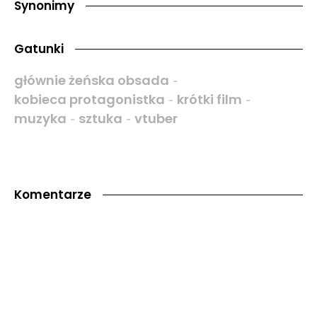
Synonimy
Gatunki
głównie żeńska obsada
-
kobieca protagonistka
krótki film
-
-
muzyka
sztuka
vtuber
-
-
Komentarze