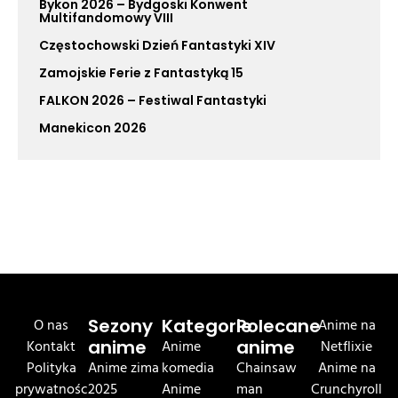
Bykon 2026 – Bydgoski Konwent
Multifandomowy VIII
Częstochowski Dzień Fantastyki XIV
Zamojskie Ferie z Fantastyką 15
FALKON 2026 – Festiwal Fantastyki
Manekicon 2026
O nas
Sezony
Kategorie
Polecane
Anime na
Kontakt
anime
Anime
anime
Netflixie
Polityka
Anime zima
komedia
Chainsaw
Anime na
prywatnośc
2025
Anime
man
Crunchyroll