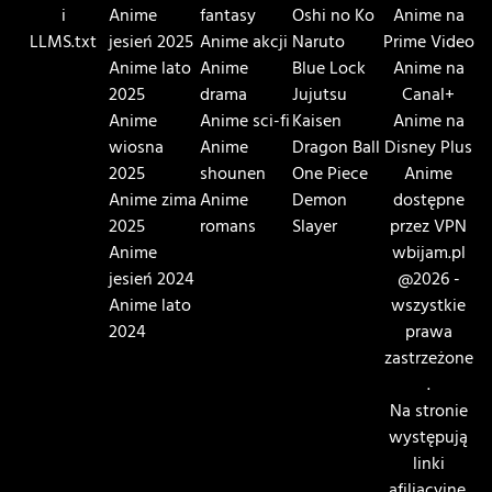
i
Anime
fantasy
Oshi no Ko
Anime na
LLMS.txt
jesień 2025
Anime akcji
Naruto
Prime Video
Anime lato
Anime
Blue Lock
Anime na
2025
drama
Jujutsu
Canal+
Anime
Anime sci-fi
Kaisen
Anime na
wiosna
Anime
Dragon Ball
Disney Plus
2025
shounen
One Piece
Anime
Anime zima
Anime
Demon
dostępne
2025
romans
Slayer
przez VPN
Anime
wbijam.pl
jesień 2024
@2026 -
Anime lato
wszystkie
2024
prawa
zastrzeżone
.
Na stronie
występują
linki