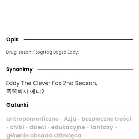
Opis
Drugi sezon Ttogttog Bagsa Eddy.
Synonimy
Eddy The Clever Fox 2nd Season,
똑똑박사 에디2
Gatunki
antropomorficzne
Azja
bezpieczne treści
-
-
chibi
dzieci
edukacyjne
fantasy
-
-
-
-
-
głównie obsada dziecięca
-