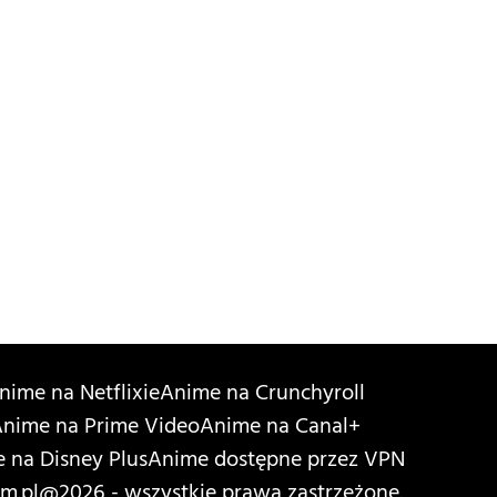
nime na Netflixie
Anime na Crunchyroll
nime na Prime Video
Anime na Canal+
 na Disney Plus
Anime dostępne przez VPN
m.pl
@2026 - wszystkie prawa zastrzeżone.