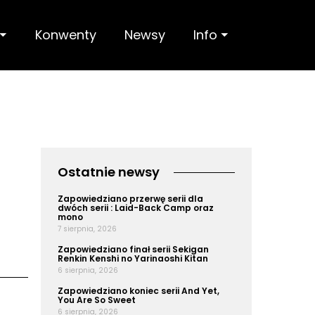
 ⏷
Konwenty
Newsy
Info ⏷
Ostatnie newsy
Zapowiedziano przerwę serii dla
dwóch serii : Laid-Back Camp oraz
mono
7 sierpnia, 2026
Zapowiedziano finał serii Sekigan
Renkin Kenshi no Yarinaoshi Kitan
6 sierpnia, 2026
Zapowiedziano koniec serii And Yet,
You Are So Sweet
6 sierpnia, 2026