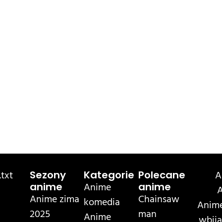
txt
A
Sezony
Kategorie
Polecane
Anime
anime
anime
A
Anime zima
Chainsaw
komedia
Anime
2025
man
Anime
wbija