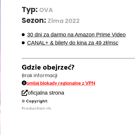
Typ:
OVA
Sezon:
Zima 2022
30 dni za darmo na Amazon Prime Video
CANAL+ & bilety do kina za 49 zł/msc
Gdzie obejrzeć?
Brak informacji
omijaj blokady regionalne z VPN
oficjalna strona
© Copyright:
Production +h.