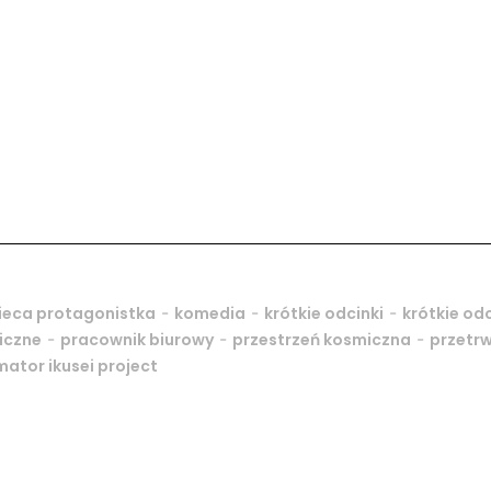
-
-
-
ieca protagonistka
komedia
krótkie odcinki
krótkie odc
-
-
-
iczne
pracownik biurowy
przestrzeń kosmiczna
przetr
ator ikusei project