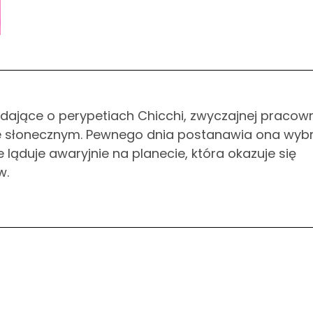
ające o perypetiach Chicchi, zwyczajnej pracow
emie słonecznym. Pewnego dnia postanawia ona wyb
ląduje awaryjnie na planecie, która okazuje się
w.