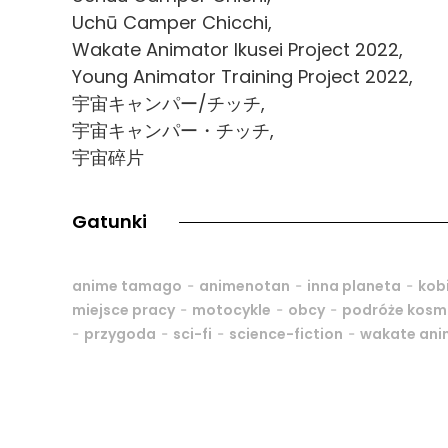
Uchū Camper Chicchi,
Wakate Animator Ikusei Project 2022,
Young Animator Training Project 2022,
宇宙キャンパー/チッチ,
宇宙キャンパー・チッチ,
宇宙碎片
Gatunki
-
-
-
anime tamago
animenotan
inna planeta
kob
-
-
-
miejsce pracy
motocykle
obcy
podróże kosm
-
-
-
-
przygoda
sci-fi
science-fiction
wakate anim