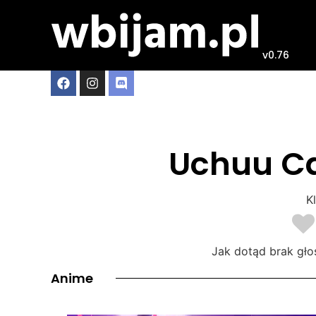
v0.76
Uchuu C
Kl
Jak dotąd brak gło
Anime