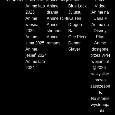
Anime lato
Anime
Blue Lock
Video
2025
drama
Jujutsu
Anime na
Anime
Anime sci-fi
Kaisen
Canal+
wiosna
Anime
Dragon
Anime na
2025
shounen
Ball
Disney
Anime
Anime
One Piece
Plus
zima 2025
romans
Demon
Anime
Anime
Slayer
dostępne
jesień 2024
przez VPN
Anime lato
wbijam.pl
2024
@2026 -
wszystkie
prawa
zastrzeżon
e.
Na stronie
występują
linki