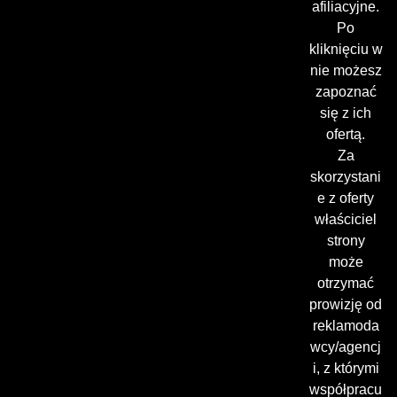
afiliacyjne.
Po
kliknięciu w
nie możesz
zapoznać
się z ich
ofertą.
Za
skorzystani
e z oferty
właściciel
strony
może
otrzymać
prowizję od
reklamoda
wcy/agencj
i, z którymi
współpracu