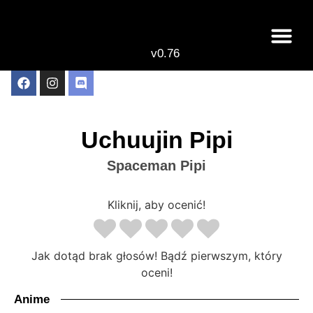
v0.76
Live odcinki
Najlepsze anime 
Uchuujin Pipi
Spaceman Pipi
Kliknij, aby ocenić!
Jak dotąd brak głosów! Bądź pierwszym, który
oceni!
Anime