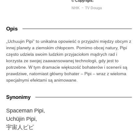
© Copyright:
-
NHK
TV Douga
Opis
„Uchuujin Pipi” to unikalna opowieść o przyjaźni między obcym z
innej planety a ziemskim chłopcem. Pomimo obcej natury, Pipi
często udziela swoim ludzkim przyjaciołom mądrych rad i
korzysta ze swojej zaawansowanej technologii, gdy jest to
potrzebne. W tym dramacie większość bohaterów i scenerii są
prawdziwe, natomiast główny bohater – Pipi – wraz z wieloma
specjalnymi efektami są animowane.
Synonimy
Spaceman Pipi,
Uchūjin Pipi,
宇宙人ピピ