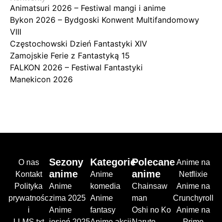
Animatsuri 2026 – Festiwal mangi i anime
Bykon 2026 – Bydgoski Konwent Multifandomowy
VIII
Częstochowski Dzień Fantastyki XIV
Zamojskie Ferie z Fantastyką 15
FALKON 2026 – Festiwal Fantastyki
Manekicon 2026
Sezony
Kategorie
Polecane
O nas
Anime na
anime
anime
Kontakt
Anime
Netflixie
Polityka
Anime
komedia
Chainsaw
Anime na
prywatnośc
zima 2025
Anime
man
Crunchyroll
i
Anime
fantasy
Oshi no Ko
Anime na
LLMS.txt
jesień 2025
Anime akcji
Naruto
Prime