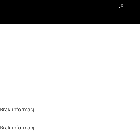
je.
Gdzie oglądać? (beta)
Pamiętaj, że możesz użyć
VPN i ominąć blokadę
regionalną!
*Polecana promocja na
VPN
Polska
Brak informacji
USA
Brak informacji
Wielka Brytania