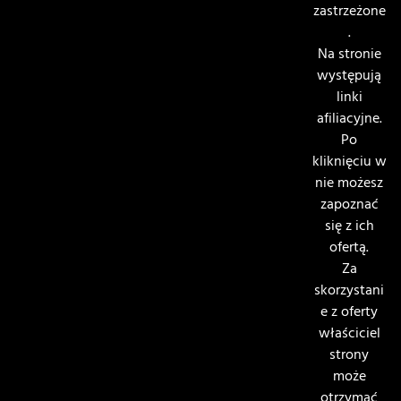
zastrzeżone
.
Na stronie
występują
linki
afiliacyjne.
Po
kliknięciu w
nie możesz
zapoznać
się z ich
ofertą.
Za
skorzystani
e z oferty
właściciel
strony
może
otrzymać