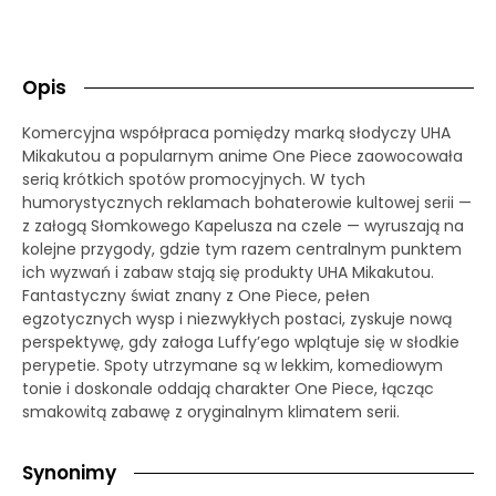
Opis
Komercyjna współpraca pomiędzy marką słodyczy UHA
Mikakutou a popularnym anime One Piece zaowocowała
serią krótkich spotów promocyjnych. W tych
humorystycznych reklamach bohaterowie kultowej serii —
z załogą Słomkowego Kapelusza na czele — wyruszają na
kolejne przygody, gdzie tym razem centralnym punktem
ich wyzwań i zabaw stają się produkty UHA Mikakutou.
Fantastyczny świat znany z One Piece, pełen
egzotycznych wysp i niezwykłych postaci, zyskuje nową
perspektywę, gdy załoga Luffy’ego wplątuje się w słodkie
perypetie. Spoty utrzymane są w lekkim, komediowym
tonie i doskonale oddają charakter One Piece, łącząc
smakowitą zabawę z oryginalnym klimatem serii.
Synonimy