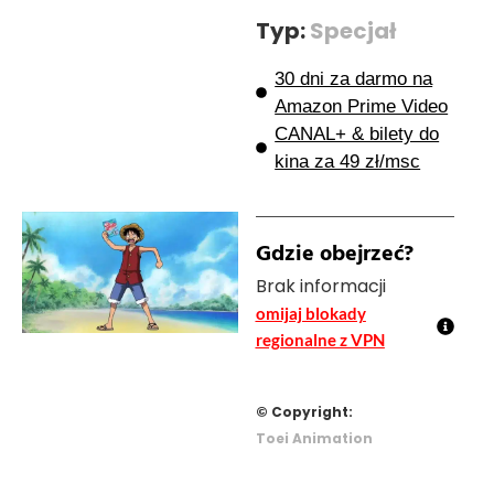
Typ:
Specjał
30 dni za darmo na
Amazon Prime Video
CANAL+ & bilety do
kina za 49 zł/msc
Gdzie obejrzeć?
Brak informacji
omijaj blokady
regionalne z VPN
© Copyright:
Toei Animation