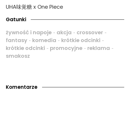
UHA味覚糖 x One Piece
Gatunki
żywność i napoje
akcja
crossover
-
-
-
fantasy
komedia
krótkie odcinki
-
-
-
krótkie odcinki
promocyjne
reklama
-
-
-
smakosz
Komentarze