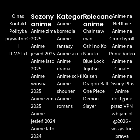
O nas
Sezony
Kategorie
Polecane
Anime na
Kontakt
anime
Anime
anime
Netflixie
Polityka
Anime zima
komedia
Chainsaw
Anime na
prywatnośc
2025
Anime
man
Crunchyroll
i
Anime
fantasy
Oshi no Ko
Anime na
LLMS.txt
jesień 2025
Anime akcji
Naruto
Prime Video
Anime lato
Anime
Blue Lock
Anime na
2025
drama
Jujutsu
Canal+
Anime
Anime sci-fi
Kaisen
Anime na
wiosna
Anime
Dragon Ball
Disney Plus
2025
shounen
One Piece
Anime
Anime zima
Anime
Demon
dostępne
2025
romans
Slayer
przez VPN
Anime
wbijam.pl
jesień 2024
@2026 -
Anime lato
wszystkie
2024
prawa