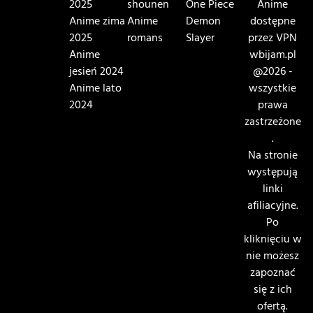
2025
shounen
One Piece
Anime
Anime zima
Anime
Demon
dostępne
2025
romans
Slayer
przez VPN
Anime
wbijam.pl
jesień 2024
@2026 -
Anime lato
wszystkie
2024
prawa
zastrzeżone
.
Na stronie
występują
linki
afiliacyjne.
Po
kliknięciu w
nie możesz
zapoznać
się z ich
ofertą.