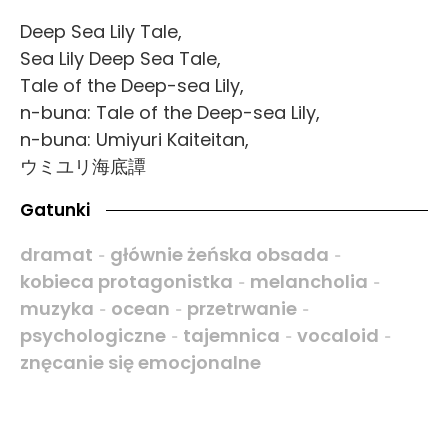
Deep Sea Lily Tale,
Sea Lily Deep Sea Tale,
Tale of the Deep-sea Lily,
n-buna: Tale of the Deep-sea Lily,
n-buna: Umiyuri Kaiteitan,
ウミユリ海底譚
Gatunki
dramat
głównie żeńska obsada
-
-
kobieca protagonistka
melancholia
-
-
muzyka
ocean
przetrwanie
-
-
-
psychologiczne
tajemnica
vocaloid
-
-
-
znęcanie się emocjonalne