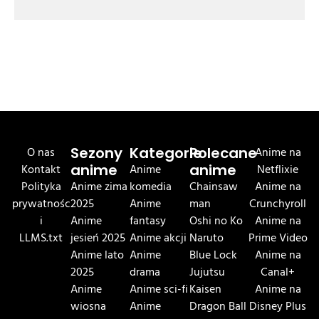
O nas
Sezony
Kategorie
Polecane
Anime na
Kontakt
anime
Anime
anime
Netflixie
Polityka
Anime zima
komedia
Chainsaw
Anime na
prywatnośc
2025
Anime
man
Crunchyroll
i
Anime
fantasy
Oshi no Ko
Anime na
LLMS.txt
jesień 2025
Anime akcji
Naruto
Prime Video
Anime lato
Anime
Blue Lock
Anime na
2025
drama
Jujutsu
Canal+
Anime
Anime sci-fi
Kaisen
Anime na
wiosna
Anime
Dragon Ball
Disney Plus