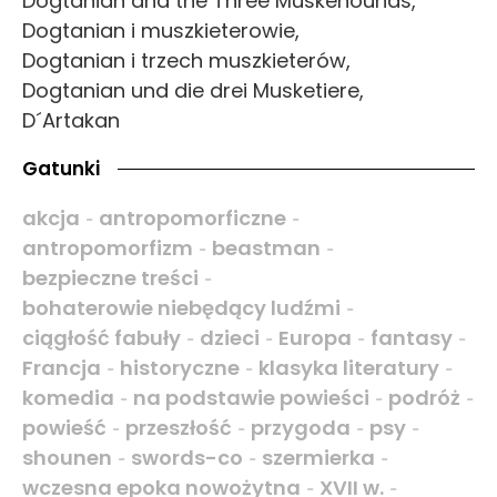
Dogtanian and the Three Muskehounds,
Dogtanian i muszkieterowie,
Dogtanian i trzech muszkieterów,
Dogtanian und die drei Musketiere,
D´Artakan
Gatunki
akcja
antropomorficzne
-
-
antropomorfizm
beastman
-
-
bezpieczne treści
-
bohaterowie niebędący ludźmi
-
ciągłość fabuły
dzieci
Europa
fantasy
-
-
-
-
Francja
historyczne
klasyka literatury
-
-
-
komedia
na podstawie powieści
podróż
-
-
-
powieść
przeszłość
przygoda
psy
-
-
-
-
shounen
swords-co
szermierka
-
-
-
wczesna epoka nowożytna
XVII w.
-
-