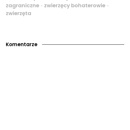
zagraniczne
zwierzęcy bohaterowie
-
-
zwierzęta
Komentarze