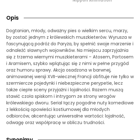
Nippon Animation
Opis
Dogtanian, młody, odważny pies o wielkim sercu, marzy,
by zostać jednym z królewskich muszkieterów. Wyrusza w
fascynującą podróż do Paryża, by spełnić swoje marzenie i
odnaleźć sławnych wojowników. Na miejscu zaprzyjaźnia
się z trzema wiernymi muszkieterami – Atosem, Portosem
i Aramisem, szybko wplątując się z nimi w pełne przygód
oraz humoru sprawy. Akcja osadzona w barwnej,
animowanej wersji XVII-wiecznej Francji obfituje nie tylko w
szermiercze pojedynki i niebezpieczne perypetie, lecz
także ciepłe sceny przyjaźni i lojalności. Razem muszą
stawić czoła spiskom i intrygom ze strony wrogów
królewskiego dworu. Serial łączy pogodne nuty komediowe
z lekkością opowieści kostiumowej dla młodych
odbiorców, akcentując uniwersalne wartości: lojalność,
odwagę oraz współpracę w obliczu trudności.
Synonimy