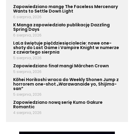
Zapowiedziano mangę The Faceless Mercenary
Wants to Settle Down Light
6 sierpnia, 2026
K Manga zapowiedziało publikację Dazzling
Spring Days
6 sierpnia, 2026
LaLa świętuje pięćdziesięciolecie: nowe one-
shoty do Last Game i Vampire Knight w numerze
z czwartego sierpnia
5 sierpnia, 2026
Zapowiedziano finał mangi Märchen Crown
5 sierpnia, 2026
Kōhei Horikoshi wraca do Weekly Shonen Jump z
horrorem one-shot „Warawanaide yo, Shijima-
san”
5 sierpnia, 2026
Zapowiedziano nową serię Kumo Gakure
Romantic
4 sierpnia, 2026