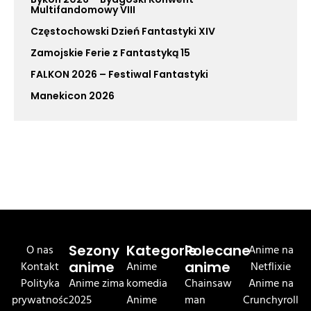
Multifandomowy VIII
Częstochowski Dzień Fantastyki XIV
Zamojskie Ferie z Fantastyką 15
FALKON 2026 – Festiwal Fantastyki
Manekicon 2026
O nas
Sezony
Kategorie
Polecane
Anime na
Kontakt
anime
Anime
anime
Netflixie
Polityka
Anime zima
komedia
Chainsaw
Anime na
prywatnośc
2025
Anime
man
Crunchyroll