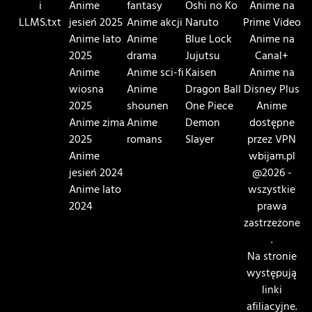
i
Anime
fantasy
Oshi no Ko
Anime na
LLMS.txt
jesień 2025
Anime akcji
Naruto
Prime Video
Anime lato
Anime
Blue Lock
Anime na
2025
drama
Jujutsu
Canal+
Anime
Anime sci-fi
Kaisen
Anime na
wiosna
Anime
Dragon Ball
Disney Plus
2025
shounen
One Piece
Anime
Anime zima
Anime
Demon
dostępne
2025
romans
Slayer
przez VPN
Anime
wbijam.pl
jesień 2024
@2026 -
Anime lato
wszystkie
2024
prawa
zastrzeżone
.
Na stronie
występują
linki
afiliacyjne.