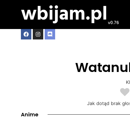
v0.76
Watanuk
Kl
Jak dotąd brak gło
Anime