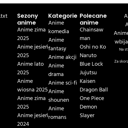
txt
A
Sezony
Kategorie
Polecane
Anime
anime
anime
A
Anime zima
Chainsaw
komedia
Anime
2025
man
Anime
wbija
Anime jesień
Oshi no Ko
fantasy
Na st
2025
Naruto
Anime akcji
Za skor
Anime lato
Blue Lock
Anime
2025
Jujutsu
drama
Anime
Kaisen
Anime sci-fi
wiosna 2025
Dragon Ball
Anime
Anime zima
One Piece
shounen
2025
Demon
Anime
Anime jesień
Slayer
romans
2024