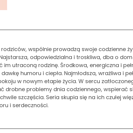
ie rodziców, wspólnie prowadzą swoje codzienne ży
Najstarsza, odpowiedzialna i troskliwa, dba o dom 
ć im utraconą rodzinę. Środkowa, energiczna i peł
dawkę humoru i ciepła. Najmłodsza, wrażliwa i pe
spokoju w nowym etapie życia. W sercu zatłoczone
ać drobne problemy dnia codziennego, wspierać s
wile szczęścia. Seria skupia się na ich czułej więz
oru i serdeczności.