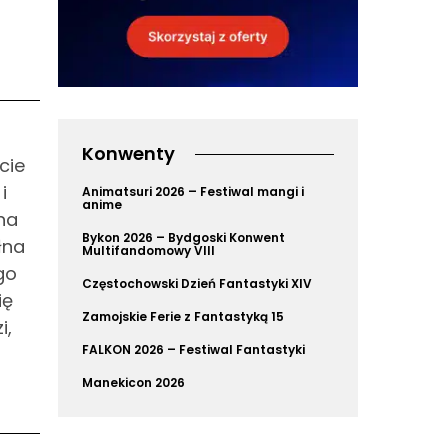
Konwenty
cie
i
Animatsuri 2026 – Festiwal mangi i
anime
na
Bykon 2026 – Bydgoski Konwent
łna
Multifandomowy VIII
go
Częstochowski Dzień Fantastyki XIV
ię
Zamojskie Ferie z Fantastyką 15
i,
FALKON 2026 – Festiwal Fantastyki
Manekicon 2026