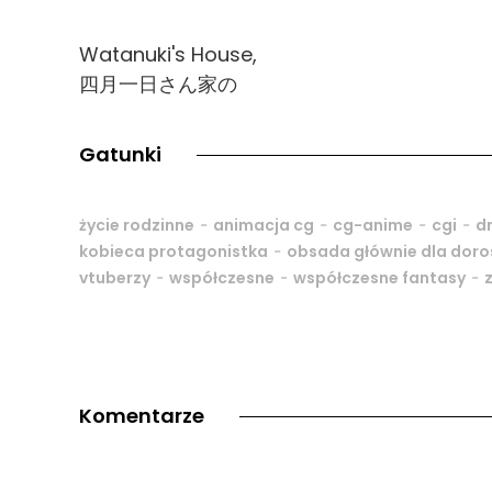
Watanuki's House,
四月一日さん家の
Gatunki
-
-
-
-
życie rodzinne
animacja cg
cg-anime
cgi
d
-
kobieca protagonistka
obsada głównie dla doro
-
-
-
vtuberzy
współczesne
współczesne fantasy
Komentarze