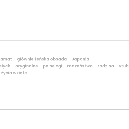
-
-
-
ramat
głównie żeńska obsada
Japonia
-
-
-
-
-
słych
oryginalne
pełne cgi
rodzeństwo
rodzina
vtub
z życia wzięte