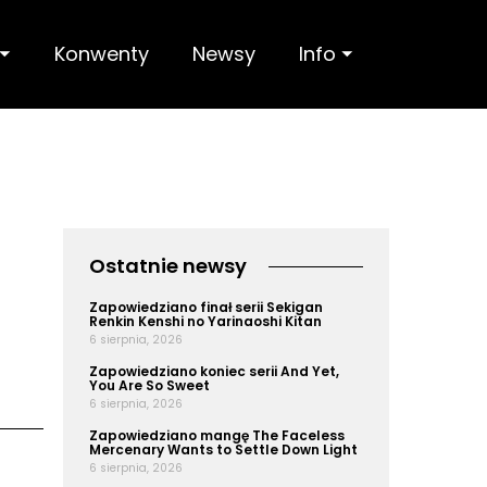
 ⏷
Konwenty
Newsy
Info ⏷
Ostatnie newsy
Zapowiedziano finał serii Sekigan
Renkin Kenshi no Yarinaoshi Kitan
6 sierpnia, 2026
Zapowiedziano koniec serii And Yet,
You Are So Sweet
6 sierpnia, 2026
Zapowiedziano mangę The Faceless
Mercenary Wants to Settle Down Light
6 sierpnia, 2026