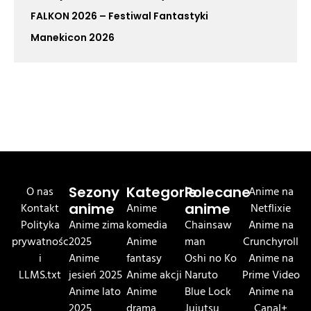
FALKON 2026 – Festiwal Fantastyki
Manekicon 2026
O nas
Sezony
Kategorie
Polecane
Anime na
Kontakt
anime
Anime
anime
Netflixie
Polityka
Anime zima
komedia
Chainsaw
Anime na
prywatnośc
2025
Anime
man
Crunchyroll
i
Anime
fantasy
Oshi no Ko
Anime na
LLMS.txt
jesień 2025
Anime akcji
Naruto
Prime Video
Anime lato
Anime
Blue Lock
Anime na
2025
drama
Jujutsu
Canal+