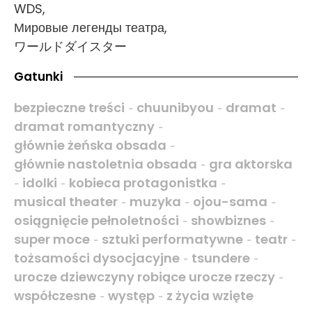
WDS,
Мировые легенды театра,
ワールドダイスター
Gatunki
bezpieczne treści
chuunibyou
dramat
-
-
-
dramat romantyczny
-
głównie żeńska obsada
-
głównie nastoletnia obsada
gra aktorska
-
idolki
kobieca protagonistka
-
-
-
musical theater
muzyka
ojou-sama
-
-
-
osiągnięcie pełnoletności
showbiznes
-
-
super moce
sztuki performatywne
teatr
-
-
-
tożsamości dysocjacyjne
tsundere
-
-
urocze dziewczyny robiące urocze rzeczy
-
współczesne
występ
z życia wzięte
-
-