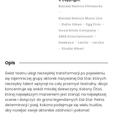
© Copyright:
Bandai Namco Filmworks
-
Bandai Namco Music Live
-
-
-
Daito Giken
Egg Firm
-
Good Smile Company
-
GREE Entertainment
-
-
Hawkeye
Lantis
Lerche
-
Studio Hibari
Opis
Świat teatru uległ niezwykłej transformacji po pojawieniu
się tajemniczej grupy aktorek nazywanej Dai Star, których
niezwykły talent wpłynął na cały przemysł teatralny. Akcja
koncentruje się wokół młodej dziewczyny, Kokony Ōtori,
której największym marzeniem jest stanąć na największej
scenie i dołączyć do grona legendarnych Dai Star. Pełna
determinacji i pasji, Kokona podejmuje się wielu trudów,
aby rozwijać swoje aktorskie zdolności i pokonać