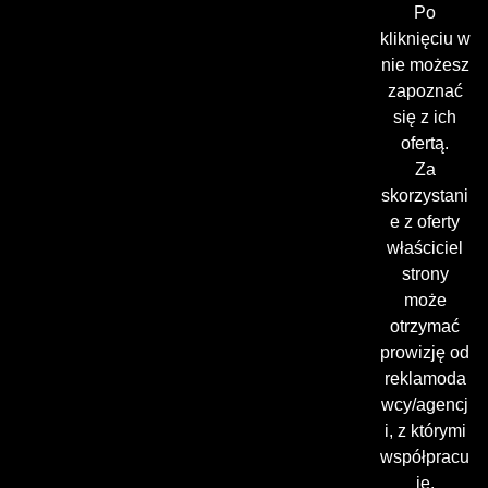
Po
kliknięciu w
nie możesz
zapoznać
się z ich
ofertą.
Za
skorzystani
e z oferty
właściciel
strony
może
otrzymać
prowizję od
reklamoda
wcy/agencj
i, z którymi
współpracu
je.