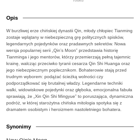
Youku
Opis
W burzliwej erze chińskiej dynastii Qin, młody chłopiec Tianming
zostaje wplątany w niebezpieczną grę politycznych spisków,
legendarnych pojedynków oraz pradawnych sekretów. Nowa
wersja popularnej serii „Qin’s Moon” przedstawia historię
Tianminga i jego mentorów, którzy przemierzają pełną tajemnic
krainę, walcząc przeciwko tyranii cesarza Qin Shi Huanga oraz
jego niebezpiecznym poplecznikom. Bohaterowie stają przed
trudnym wyborem: podążać ścieżką wolności czy
podporządkować się brutalnej władzy. Legendarne techniki
walki, widowiskowe pojedynki oraz głęboka, emocjonalna fabuła
sprawiają, że „Xin Qin Shi Mingyue” to poruszająca, dynamiczna
podróż, w której starożytna chińska mitologia spotyka się z
dramatem osobistym i heroizmem nastoletniego bohatera.
Synonimy