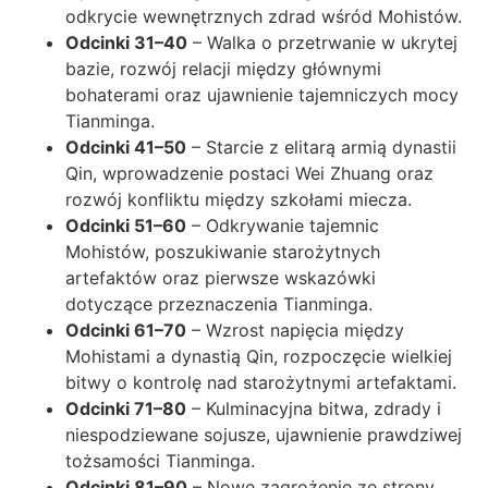
odkrycie wewnętrznych zdrad wśród Mohistów.
Odcinki 31–40
– Walka o przetrwanie w ukrytej
bazie, rozwój relacji między głównymi
bohaterami oraz ujawnienie tajemniczych mocy
Tianminga.
Odcinki 41–50
– Starcie z elitarą armią dynastii
Qin, wprowadzenie postaci Wei Zhuang oraz
rozwój konfliktu między szkołami miecza.
Odcinki 51–60
– Odkrywanie tajemnic
Mohistów, poszukiwanie starożytnych
artefaktów oraz pierwsze wskazówki
dotyczące przeznaczenia Tianminga.
Odcinki 61–70
– Wzrost napięcia między
Mohistami a dynastią Qin, rozpoczęcie wielkiej
bitwy o kontrolę nad starożytnymi artefaktami.
Odcinki 71–80
– Kulminacyjna bitwa, zdrady i
niespodziewane sojusze, ujawnienie prawdziwej
tożsamości Tianminga.
Odcinki 81–90
– Nowe zagrożenie ze strony