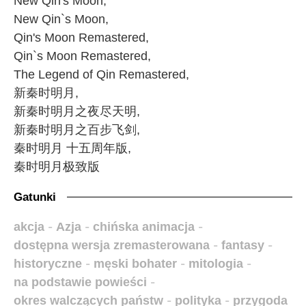
New Qin's Moon,
New Qin`s Moon,
Qin's Moon Remastered,
Qin`s Moon Remastered,
The Legend of Qin Remastered,
新秦时明月,
新秦时明月之夜尽天明,
新秦时明月之百步飞剑,
秦时明月 十五周年版,
秦时明月极致版
Gatunki
akcja
-
Azja
-
chińska animacja
-
dostępna wersja zremasterowana
-
fantasy
-
historyczne
-
męski bohater
-
mitologia
-
na podstawie powieści
-
okres walczących państw
-
polityka
-
przygoda