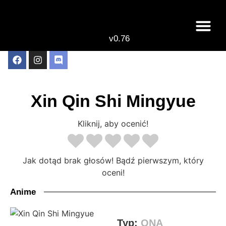
v0.76
Live odcinki
Najlepsze anime 
Xin Qin Shi Mingyue
Kliknij, aby ocenić!
Jak dotąd brak głosów! Bądź pierwszym, który
oceni!
Anime
Typ:
ONA