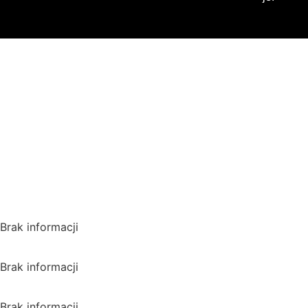
Gdzie oglądać? (beta)
Pamiętaj, że możesz użyć
VPN i ominąć blokadę
regionalną!
*Polecana promocja na
VPN
Polska
Brak informacji
USA
Brak informacji
Wielka Brytania
Brak informacji