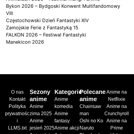
Bykon 2026 – Bydgoski Konwent Multifandomowy
VIII
Częstochowski Dzień Fantastyki XIV
Zamojskie Ferie z Fantastyką 15
FALKON 2026 – Festiwal Fantastyki
Manekicon 2026
Sezony
Kategorie
Polecane
O nas
Anime na
anime
anime
Kontakt
Anime
Netflixie
Polityka
Anime
komedia
Chainsaw
Anime na
prywatnośc
zima 2025
Anime
man
Crunchyroll
i
Anime
fantasy
Oshi no Ko
Anime na
LLMS.txt
jesień 2025
Anime akcji
Naruto
Prime