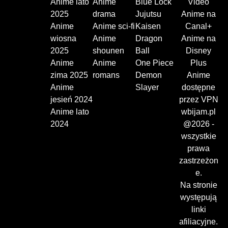
Anime lato
Anime
Blue Lock
Video
2025
drama
Jujutsu
Anime na
Anime
Anime sci-fi
Kaisen
Canal+
wiosna
Anime
Dragon
Anime na
2025
shounen
Ball
Disney
Anime
Anime
One Piece
Plus
zima 2025
romans
Demon
Anime
Anime
Slayer
dostępne
jesień 2024
przez VPN
Anime lato
wbijam.pl
2024
@2026 -
wszystkie
prawa
zastrzeżon
e.
Na stronie
występują
linki
afiliacyjne.