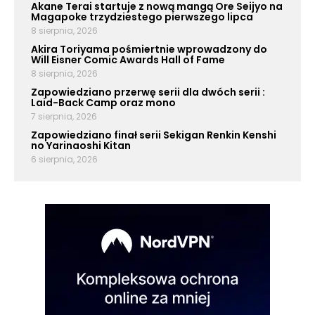
Akane Terai startuje z nową mangą Ore Seijyo na
Magapoke trzydziestego pierwszego lipca
8 sierpnia, 2026
Akira Toriyama pośmiertnie wprowadzony do
Will Eisner Comic Awards Hall of Fame
8 sierpnia, 2026
Zapowiedziano przerwę serii dla dwóch serii :
Laid-Back Camp oraz mono
7 sierpnia, 2026
Zapowiedziano finał serii Sekigan Renkin Kenshi
no Yarinaoshi Kitan
6 sierpnia, 2026