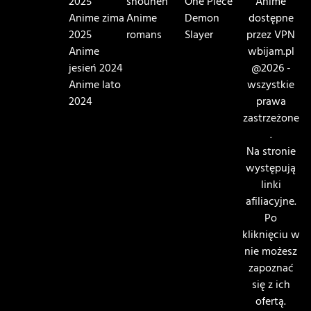
2025
shounen
One Piece
Anime
Anime zima
Anime
Demon
dostępne
2025
romans
Slayer
przez VPN
Anime
wbijam.pl
jesień 2024
@2026 -
Anime lato
wszystkie
2024
prawa
zastrzeżone
.
Na stronie
występują
linki
afiliacyjne.
Po
kliknięciu w
nie możesz
zapoznać
się z ich
ofertą.