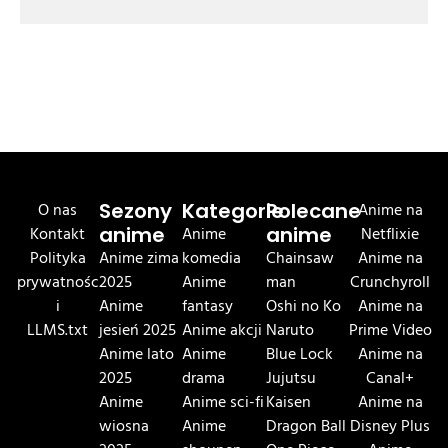
O nas
Sezony
Kategorie
Polecane
Anime na
Kontakt
anime
Anime
anime
Netflixie
Polityka
Anime zima
komedia
Chainsaw
Anime na
prywatnośc
2025
Anime
man
Crunchyroll
i
Anime
fantasy
Oshi no Ko
Anime na
LLMS.txt
jesień 2025
Anime akcji
Naruto
Prime Video
Anime lato
Anime
Blue Lock
Anime na
2025
drama
Jujutsu
Canal+
Anime
Anime sci-fi
Kaisen
Anime na
wiosna
Anime
Dragon Ball
Disney Plus