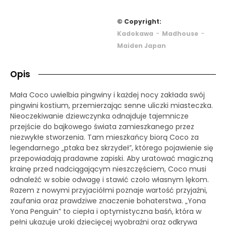
© Copyright:
-
-
Kadokawa
Madhouse
Maiden Japan
Opis
Mała Coco uwielbia pingwiny i każdej nocy zakłada swój
pingwini kostium, przemierzając senne uliczki miasteczka.
Nieoczekiwanie dziewczynka odnajduje tajemnicze
przejście do bajkowego świata zamieszkanego przez
niezwykłe stworzenia. Tam mieszkańcy biorą Coco za
legendarnego „ptaka bez skrzydeł”, którego pojawienie się
przepowiadają pradawne zapiski. Aby uratować magiczną
krainę przed nadciągającym nieszczęściem, Coco musi
odnaleźć w sobie odwagę i stawić czoło własnym lękom.
Razem z nowymi przyjaciółmi poznaje wartość przyjaźni,
zaufania oraz prawdziwe znaczenie bohaterstwa. „Yona
Yona Penguin” to ciepła i optymistyczna baśń, która w
pełni ukazuje uroki dziecięcej wyobraźni oraz odkrywa