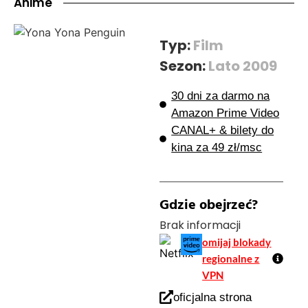
Anime
Typ:
Film
Sezon:
Lato 2009
30 dni za darmo na
Amazon Prime Video
CANAL+ & bilety do
kina za 49 zł/msc
Gdzie obejrzeć?
Brak informacji
omijaj blokady
regionalne z
VPN
oficjalna strona