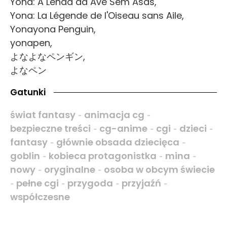
Yona: A Lenda da Ave Sem Asas,
Yona: La Légende de l'Oiseau sans Aile,
Yonayona Penguin,
yonapen,
よなよなペンギン,
よなペン
Gatunki
świat fantasy
animacja cg
-
-
bezpieczne treści
cg-anime
cgi
dzieci
-
-
-
-
fantasy
głównie obsada dziecięca
-
-
goblin
kobieca protagonistka
mina
-
-
-
nowy
oryginalne
osoba w obcym świecie
-
-
pełne cgi
przygoda
przyjaźń
-
-
-
-
współczesne