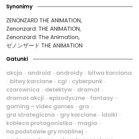
Synonimy
ZENONZARD THE ANIMATION,
Zenonzard: THE ANIMATION,
Zenonzard: The Animation,
ゼノンザード THE ANIMATION
Gatunki
akcja
android
androidy
bitwa karciana
-
-
-
bitwy karciane
cgi
cyberpunk
-
-
-
-
czarownica
detektyw
dramat
-
-
-
dramat akcji
epizodyczne
fantasy
-
-
-
gaming – video games
gra
-
-
gra strategiczna
gry karciane
idolki
-
-
-
kobieca protagonistka
magia
-
-
na podstawie gry mobilnej
-