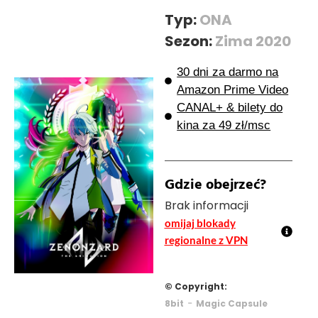
Typ:
ONA
Sezon:
Zima 2020
30 dni za darmo na
Amazon Prime Video
CANAL+ & bilety do
kina za 49 zł/msc
Gdzie obejrzeć?
Brak informacji
omijaj blokady
regionalne z VPN
© Copyright:
-
8bit
Magic Capsule