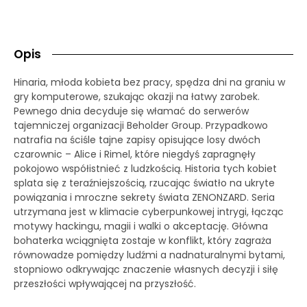
Opis
Hinaria, młoda kobieta bez pracy, spędza dni na graniu w
gry komputerowe, szukając okazji na łatwy zarobek.
Pewnego dnia decyduje się włamać do serwerów
tajemniczej organizacji Beholder Group. Przypadkowo
natrafia na ściśle tajne zapisy opisujące losy dwóch
czarownic – Alice i Rimel, które niegdyś zapragnęły
pokojowo współistnieć z ludzkością. Historia tych kobiet
splata się z teraźniejszością, rzucając światło na ukryte
powiązania i mroczne sekrety świata ZENONZARD. Seria
utrzymana jest w klimacie cyberpunkowej intrygi, łącząc
motywy hackingu, magii i walki o akceptację. Główna
bohaterka wciągnięta zostaje w konflikt, który zagraża
równowadze pomiędzy ludźmi a nadnaturalnymi bytami,
stopniowo odkrywając znaczenie własnych decyzji i siłę
przeszłości wpływającej na przyszłość.