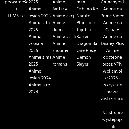
prywatnośc
2025
Anime
man
Crunchyroll
i
Anime
fantasy
Oshi no Ko
Anime na
LLMS.txt
jesień 2025
Anime akcji
Naruto
Prime Video
Anime lato
Anime
Blue Lock
Anime na
2025
drama
Jujutsu
Canal+
Anime
Anime sci-fi
Kaisen
Anime na
wiosna
Anime
Dragon Ball
Disney Plus
2025
shounen
One Piece
Anime
Anime zima
Anime
Demon
dostępne
2025
romans
Slayer
przez VPN
Anime
wbijam.pl
jesień 2024
@2026 -
Anime lato
wszystkie
2024
prawa
zastrzeżone
.
Na stronie
występują
linki