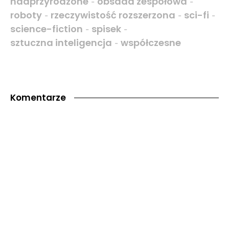
nadprzyrodzone
obsada zespołowa
-
-
roboty
rzeczywistość rozszerzona
sci-fi
-
-
-
science-fiction
spisek
-
-
sztuczna inteligencja
współczesne
-
Komentarze