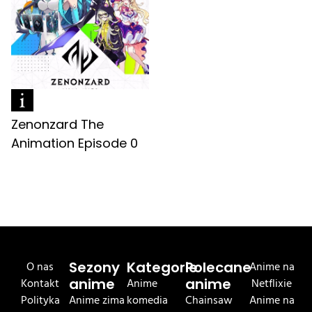
Zenonzard The
Animation Episode 0
O nas
Sezony
Kategorie
Polecane
Anime na
Kontakt
anime
Anime
anime
Netflixie
Polityka
Anime zima
komedia
Chainsaw
Anime na