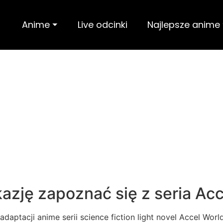
Anime ⏷
Live odcinki
Najlepsze anime
 będzie emi
kazję zapoznać się z seria Ac
aptacji anime serii science fiction light novel Accel Wor