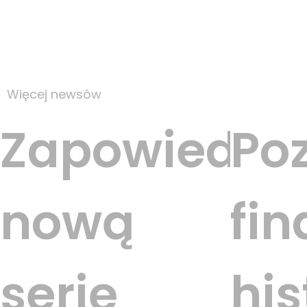
Więcej newsów
Zapowiedzi
Po
nową
fin
serię
his