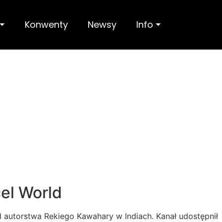
 ⏷
Konwenty
Newsy
Info ⏷
towany w
cel World
ld autorstwa Rekiego Kawahary w Indiach. Kanał udostępnił