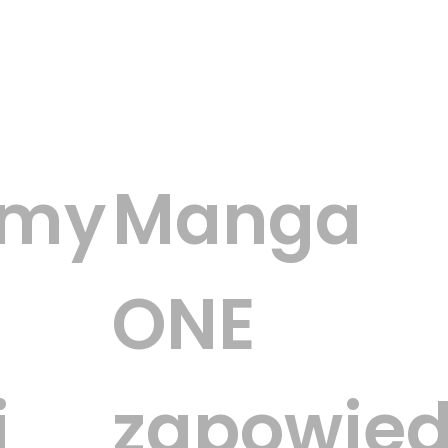
amy
Manga
ONE
i
zapowied