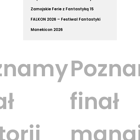
Zamojskie Ferie z Fantastyką 15
FALKON 2026 – Festiwal Fantastyki
Manekicon 2026
ano
znamy
Pozn
ał
finał
torii
mang