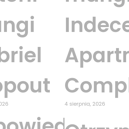
ngi
Indec
riel
Apart
opout
Comp
2026
4 sierpnia, 2026
powiedziano