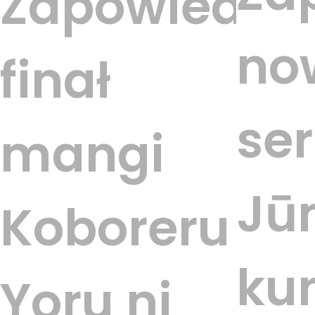
Zapowiedzi
no
finał
ser
mangi
Jū
Koboreru
ku
Yoru ni