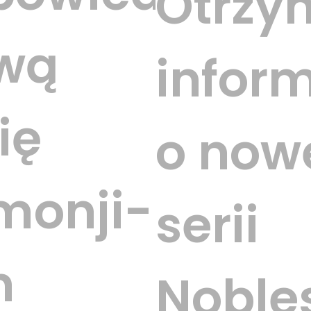
ano
Otrzy
wą
infor
ię
o now
monji-
serii
n
Noble