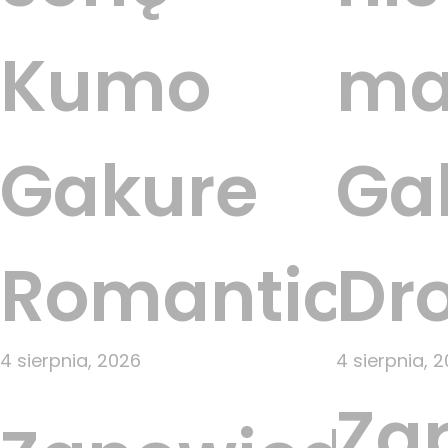
Kumo
ma
Gakure
Gab
Romantic
Dr
4 sierpnia, 2026
4 sierpnia, 
Za