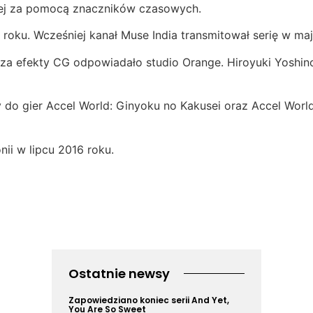
onej za pomocą znaczników czasowych.
 roku. Wcześniej kanał Muse India transmitował serię w ma
a efekty CG odpowiadało studio Orange. Hiroyuki Yoshino c
 do gier Accel World: Ginyoku no Kakusei oraz Accel Wor
nii w lipcu 2016 roku.
Ostatnie newsy
Zapowiedziano koniec serii And Yet,
You Are So Sweet