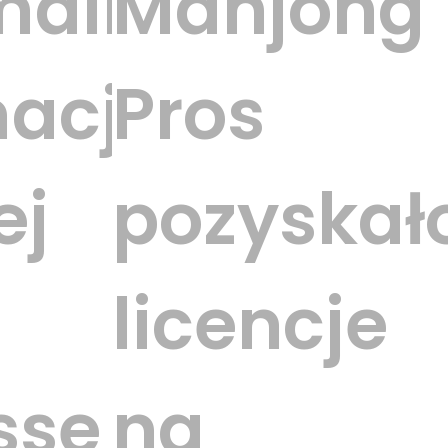
maliśmy
Mahjong
macje
Pros
ej
pozyskał
licencje
sse
na