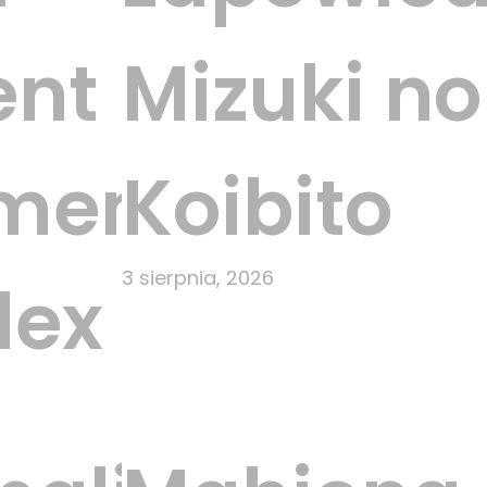
ent
Mizuki no
ment
Koibito
3 sierpnia, 2026
lex