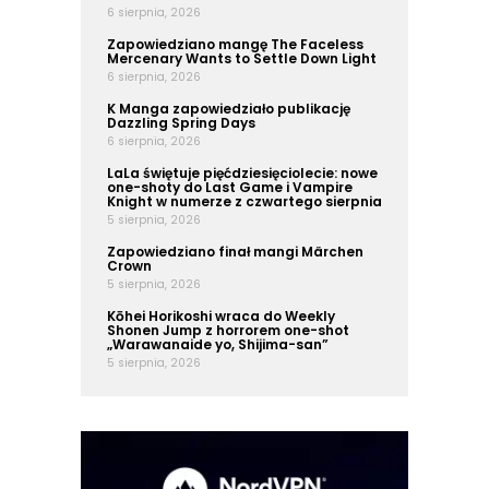
6 sierpnia, 2026
Zapowiedziano mangę The Faceless
Mercenary Wants to Settle Down Light
6 sierpnia, 2026
K Manga zapowiedziało publikację
Dazzling Spring Days
6 sierpnia, 2026
LaLa świętuje pięćdziesięciolecie: nowe
one-shoty do Last Game i Vampire
Knight w numerze z czwartego sierpnia
5 sierpnia, 2026
Zapowiedziano finał mangi Märchen
Crown
5 sierpnia, 2026
Kōhei Horikoshi wraca do Weekly
Shonen Jump z horrorem one-shot
„Warawanaide yo, Shijima-san”
5 sierpnia, 2026