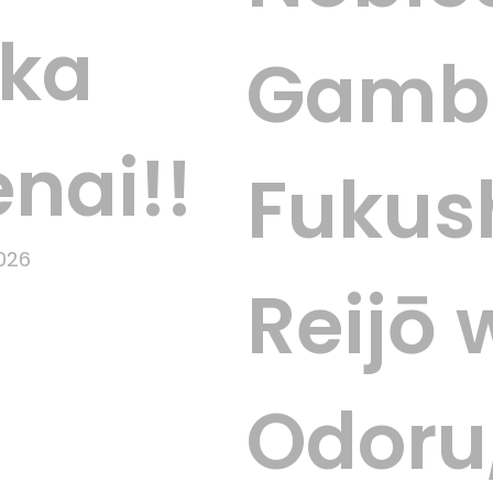
ika
Gambi
nai!!
Fukus
2026
Reijō 
Odoru