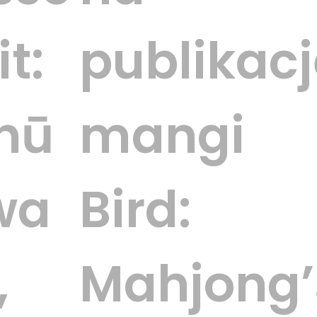
t:
publikacj
hū
mangi
wa
Bird:
,
Mahjong’