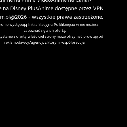
nime na Prime Video
Anime na Canal+
 na Disney Plus
Anime dostępne przez VPN
m.pl
@2026 - wszystkie prawa zastrzeżone.
ronie występują linki afiliacyjne. Po kliknięciu w nie możesz
zapoznać się z ich ofertą.
zystanie z oferty właściciel strony może otrzymać prowizję od
reklamodawcy/agencji, z którymi współpracuje.