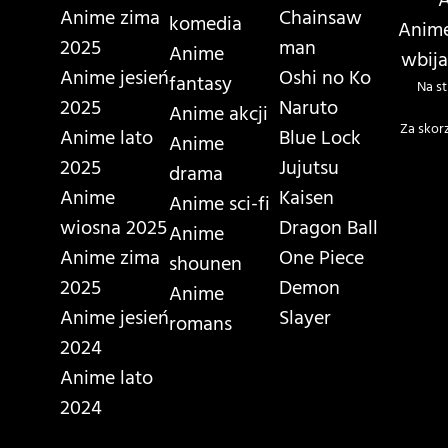
A
Anime zima
Chainsaw
komedia
Anime
2025
man
Anime
wbija
Anime jesień
Oshi no Ko
fantasy
Na st
2025
Naruto
Anime akcji
Za skor
Anime lato
Blue Lock
Anime
2025
Jujutsu
drama
Anime
Kaisen
Anime sci-fi
wiosna 2025
Dragon Ball
Anime
Anime zima
One Piece
shounen
2025
Demon
Anime
Anime jesień
Slayer
romans
2024
Anime lato
2024