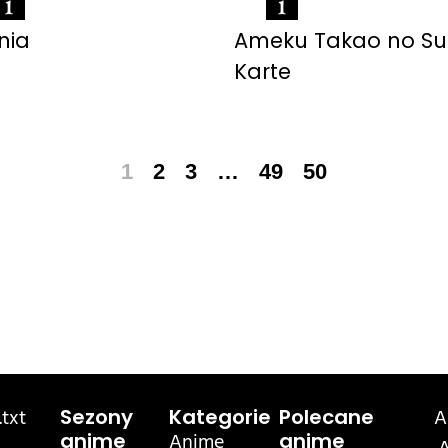
nia
Ameku Takao no Sui
Karte
1
2
3
…
49
50
txt
A
Sezony
Kategorie
Polecane
Anime
anime
anime