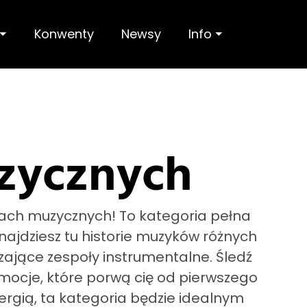
 ⏷
Konwenty
Newsy
Info ⏷
zycznych
łach muzycznych! To kategoria pełna
Znajdziesz tu historie muzyków różnych
ające zespoły instrumentalne. Śledź
emocje, które porwą cię od pierwszego
ergią, ta kategoria będzie idealnym