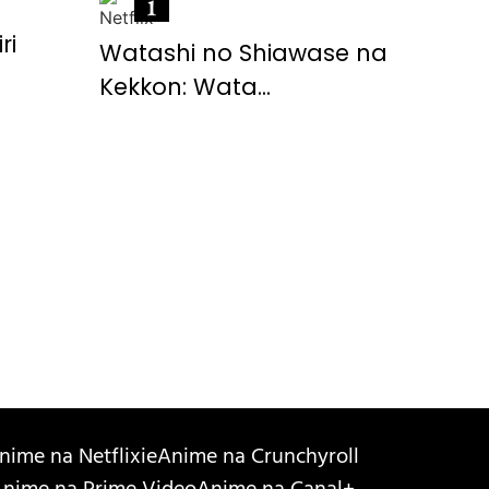
ri
Watashi no Shiawase na
Kekkon: Wata...
nime na Netflixie
Anime na Crunchyroll