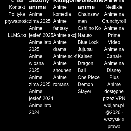
Sezony
Kategorie
Polecane
O nas
Anime na
anime
anime
Kontakt
Anime
Netflixie
Polityka
Anime
komedia
Chainsaw
Anime na
prywatnośc
zima 2025
Anime
man
Crunchyroll
i
Anime
fantasy
Oshi no Ko
Anime na
LLMS.txt
jesień 2025
Anime akcji
Naruto
Prime
Anime lato
Anime
Blue Lock
Video
2025
drama
Jujutsu
Anime na
Anime
Anime sci-fi
Kaisen
Canal+
wiosna
Anime
Dragon
Anime na
2025
shounen
Ball
Disney
Anime
Anime
One Piece
Plus
zima 2025
romans
Demon
Anime
Anime
Slayer
dostępne
jesień 2024
przez VPN
Anime lato
wbijam.pl
2024
@2026 -
wszystkie
prawa