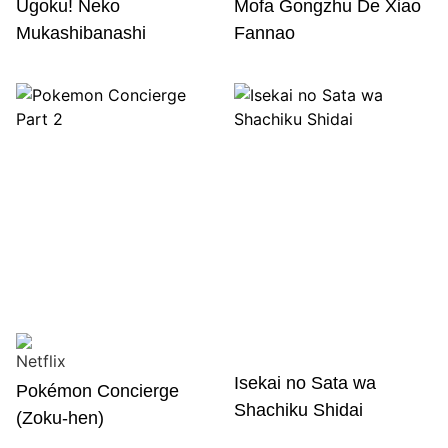
Ugoku! Neko
Mofa Gongzhu De Xiao
Mukashibanashi
Fannao
Isekai no Sata wa
Pokémon Concierge
Shachiku Shidai
(Zoku-hen)