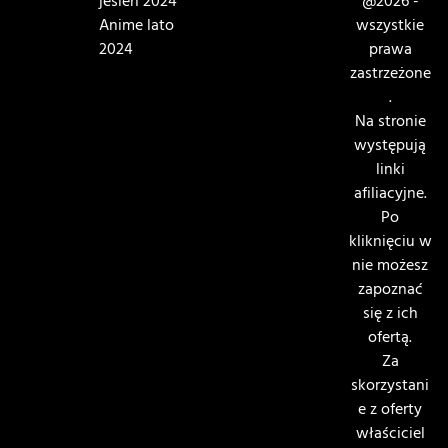
jesień 2024
@2026 -
Anime lato
wszystkie
2024
prawa
zastrzeżone
.
Na stronie
występują
linki
afiliacyjne.
Po
kliknięciu w
nie możesz
zapoznać
się z ich
ofertą.
Za
skorzystani
e z oferty
właściciel