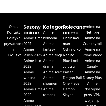
O nas
Sezony
Kategorie
Polecane
Anime na
Kontakt
anime
Anime
anime
Netflixie
Polityka
Anime zima
komedia
Chainsaw
Anime na
prywatnośc
2025
Anime
man
Crunchyroll
i
Anime
fantasy
Oshi no Ko
Anime na
LLMS.txt
jesień 2025
Anime akcji
Naruto
Prime Video
Anime lato
Anime
Blue Lock
Anime na
2025
drama
Jujutsu
Canal+
Anime
Anime sci-fi
Kaisen
Anime na
wiosna
Anime
Dragon Ball
Disney Plus
2025
shounen
One Piece
Anime
Anime zima
Anime
Demon
dostępne
2025
romans
Slayer
przez VPN
Anime
wbijam.pl