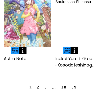
Astro Note
Isekai Yururi Kikou
~Kosodateshinag...
1
2
3
…
38
39