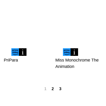
PriPara
Miss Monochrome The
Animation
1
2
3