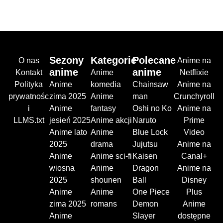
Sezony
Kategorie
Polecane
O nas
Anime na
anime
anime
Kontakt
Anime
Netflixie
Polityka
Anime
komedia
Chainsaw
Anime na
prywatnośc
zima 2025
Anime
man
Crunchyroll
i
Anime
fantasy
Oshi no Ko
Anime na
LLMS.txt
jesień 2025
Anime akcji
Naruto
Prime
Anime lato
Anime
Blue Lock
Video
2025
drama
Jujutsu
Anime na
Anime
Anime sci-fi
Kaisen
Canal+
wiosna
Anime
Dragon
Anime na
2025
shounen
Ball
Disney
Anime
Anime
One Piece
Plus
zima 2025
romans
Demon
Anime
Anime
Slayer
dostępne